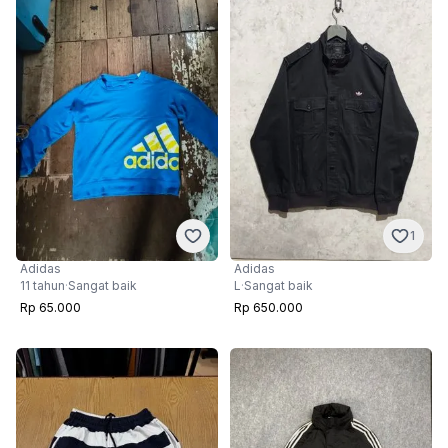
1
Adidas
Adidas
11 tahun
·
Sangat baik
L
·
Sangat baik
Rp 65.000
Rp 650.000