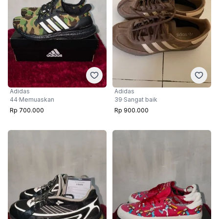
Adidas
Adidas
44
·
Memuaskan
39
·
Sangat baik
Rp 700.000
Rp 900.000