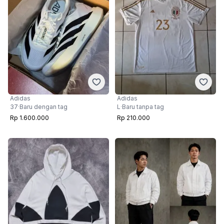
Adidas
Adidas
L
·
Baru tanpa tag
37
·
Baru dengan tag
Rp 210.000
Rp 1.600.000