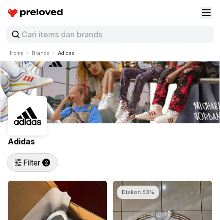
Preloved Indonesia
Buk
Home
Brands
Adidas
Adidas
Filter
2
Diskon 53%