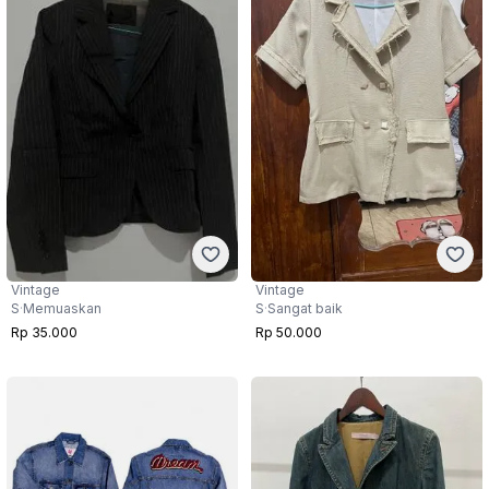
Vintage
Vintage
S
·
Sangat baik
S
·
Memuaskan
Rp 50.000
Rp 35.000