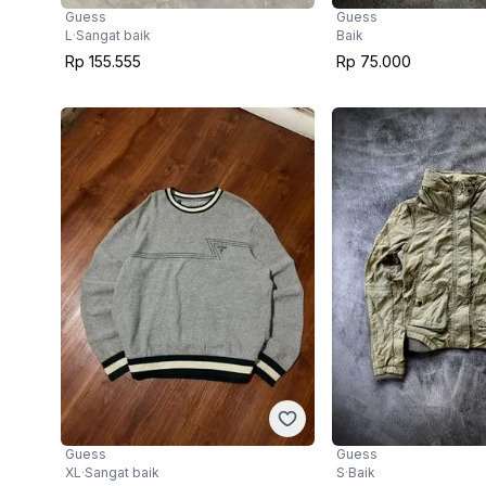
Guess
Guess
L
·
Sangat baik
Baik
Rp 155.555
Rp 75.000
Guess
Guess
XL
·
Sangat baik
S
·
Baik