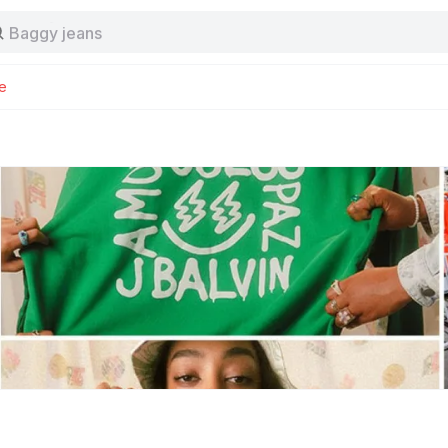
Baggy jeans
Tas
Jersey
Nike
e
Stussy