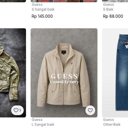
Guess
Guess
S
·
Sangat baik
S
·
Baik
Rp 145.000
Rp 88.000
3
Guess
Guess
L
·
Sangat baik
Other
·
Baik