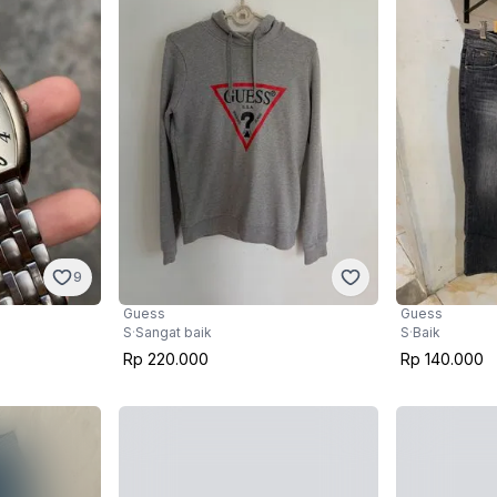
9
Guess
Guess
S
·
Sangat baik
S
·
Baik
Rp 220.000
Rp 140.000