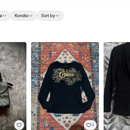
a
Kondisi
Sort by
3