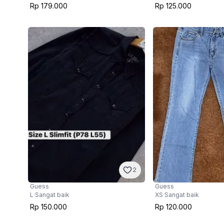
Rp 179.000
Rp 125.000
2
Guess
Guess
L
·
Sangat baik
XS
·
Sangat baik
Rp 150.000
Rp 120.000