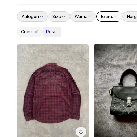
Kategori
Size
Warna
Brand
Harg
Guess
Reset