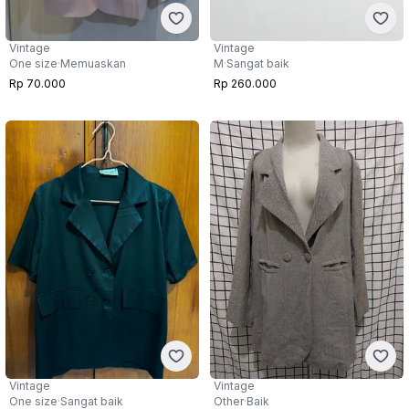
Vintage
Vintage
One size
·
Memuaskan
M
·
Sangat baik
Rp 70.000
Rp 260.000
Vintage
Vintage
One size
·
Sangat baik
Other
·
Baik