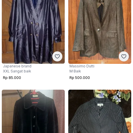
Massimo Dutti
Japanese brand
M
·
Baik
XXL
·
Sangat baik
Rp 500.000
Rp 85.000