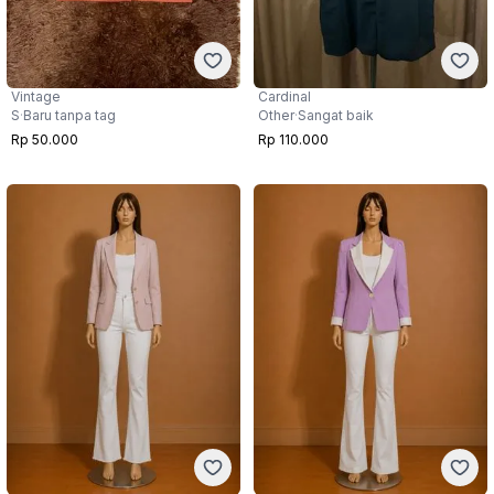
Vintage
Cardinal
S
·
Baru tanpa tag
Other
·
Sangat baik
Rp 50.000
Rp 110.000