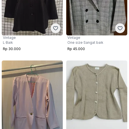
Vintage
Vintage
L
·
Baik
One size
·
Sangat baik
Rp 30.000
Rp 45.000