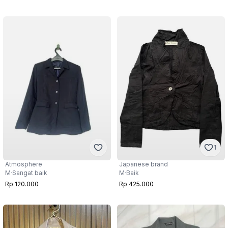
1
Atmosphere
Japanese brand
M
·
Sangat baik
M
·
Baik
Rp 120.000
Rp 425.000