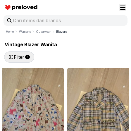
Preloved Indonesia
Buk
Home
Womens
Outerwear
Blazers
Vintage Blazer Wanita
Filter
1