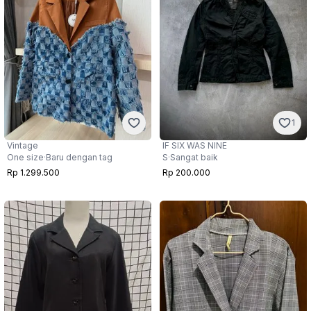
1
Vintage
IF SIX WAS NINE
One size
·
Baru dengan tag
S
·
Sangat baik
Rp 1.299.500
Rp 200.000