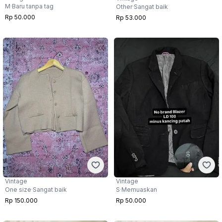
M
·
Baru tanpa tag
Other
·
Sangat baik
Rp 50.000
Rp 53.000
Vintage
Vintage
One size
·
Sangat baik
S
·
Memuaskan
Rp 150.000
Rp 50.000