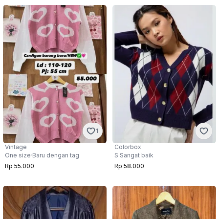
1
Vintage
Colorbox
One size
·
Baru dengan tag
S
·
Sangat baik
Rp 55.000
Rp 58.000