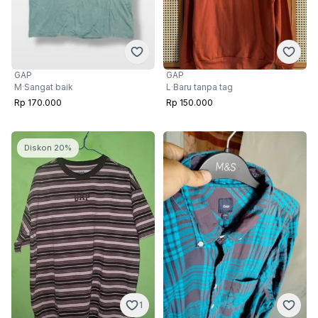
GAP
GAP
L
·
Baru tanpa tag
M
·
Sangat baik
Rp 150.000
Rp 170.000
Diskon 20%
1