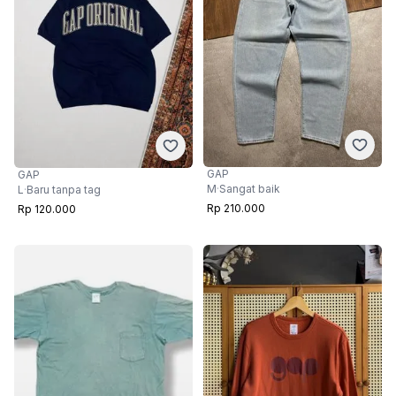
GAP
GAP
M
·
Sangat baik
L
·
Baru tanpa tag
Rp 210.000
Rp 120.000