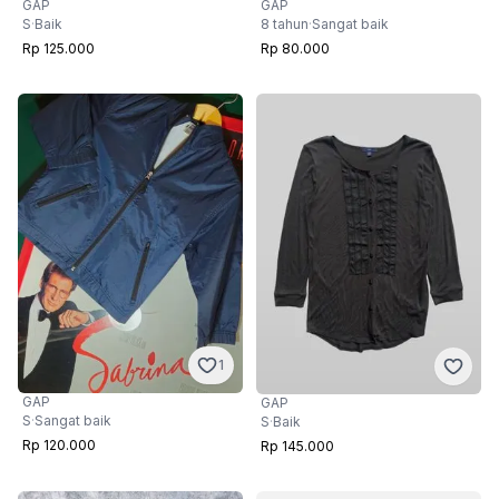
GAP
GAP
S
·
Baik
8 tahun
·
Sangat baik
Rp 125.000
Rp 80.000
1
GAP
GAP
S
·
Sangat baik
S
·
Baik
Rp 120.000
Rp 145.000