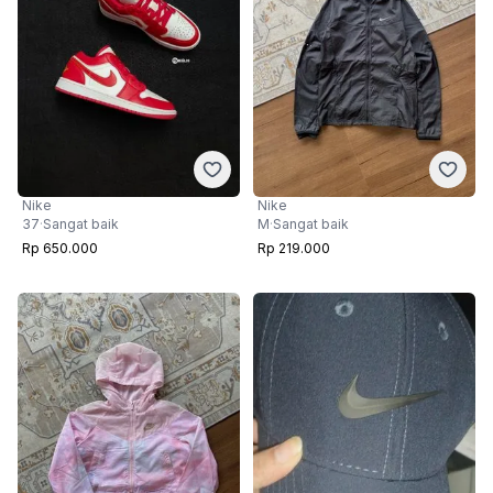
Nike
Nike
37
·
Sangat baik
M
·
Sangat baik
Rp 650.000
Rp 219.000