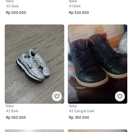
Nike
Nike
40
·
Baik
41
·
Baik
Rp 500.000
Rp 520.000
Nike
Nike
42
·
Sangat baik
42
·
Baik
Rp 350.000
Rp 550.000