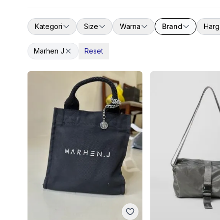
Kategori
Size
Warna
Brand
Harg
Marhen J
Reset