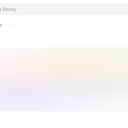
Stussy
Baggy jeans
Tas
Jersey
e
Nike
Stussy