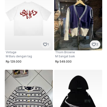
1
2
Vintage
Thom Browne
M
·
Baru dengan tag
M
·
Sangat baik
Rp 129.000
Rp 549.000