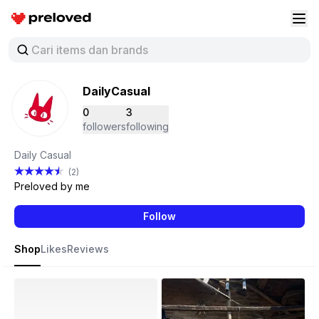
Preloved Indonesia
Buk
DailyCasual
0
3
followers
following
Daily Casual
(2)
Preloved by me
Follow
Shop
Likes
Reviews