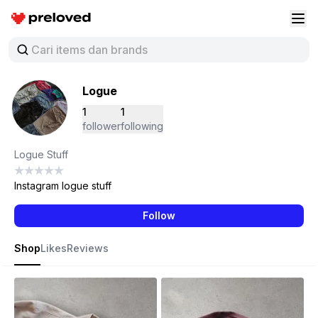
Preloved Indonesia
Buk
Logue
1
1
follower
following
Logue Stuff
Instagram logue stuff
Follow
Shop
Likes
Reviews