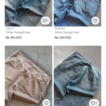
1
Levi's
Dickies
Other
·
Sangat baik
Other
·
Sangat baik
Rp 160.000
Rp 340.000
2