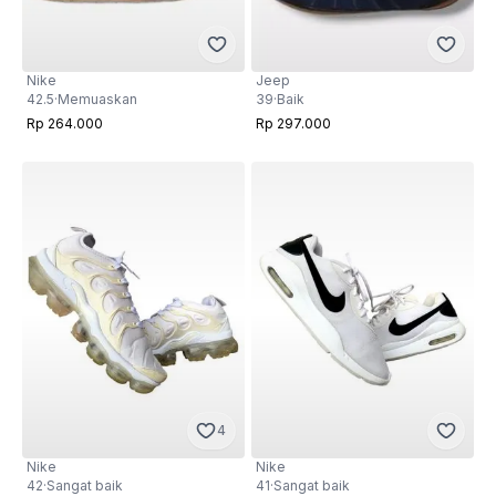
Nike
Jeep
42.5
·
Memuaskan
39
·
Baik
Rp 264.000
Rp 297.000
4
Nike
Nike
42
·
Sangat baik
41
·
Sangat baik