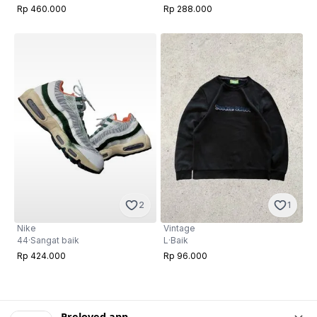
Rp 460.000
Rp 288.000
2
1
Nike
Vintage
44
·
Sangat baik
L
·
Baik
Rp 424.000
Rp 96.000
Preloved app