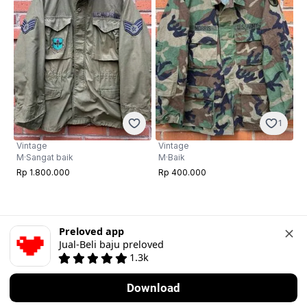
1
Vintage
Vintage
M
·
Baik
M
·
Sangat baik
Rp 400.000
Rp 1.800.000
Preloved app
Jual-Beli baju preloved
1.3k
Download