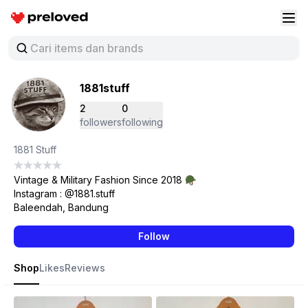
Preloved Indonesia
Buk
1881stuff
2
0
followers
following
1881 Stuff
Vintage & Military Fashion Since 2018 🪖
Instagram : @1881.stuff
Baleendah, Bandung
Follow
Shop
Likes
Reviews