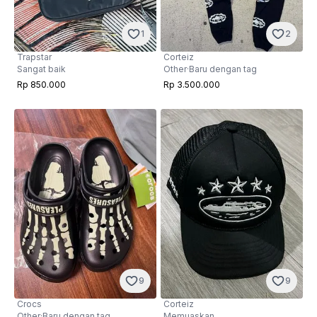
1
2
Trapstar
Corteiz
Sangat baik
Other
·
Baru dengan tag
Rp 850.000
Rp 3.500.000
9
9
Crocs
Corteiz
Other
·
Baru dengan tag
Memuaskan