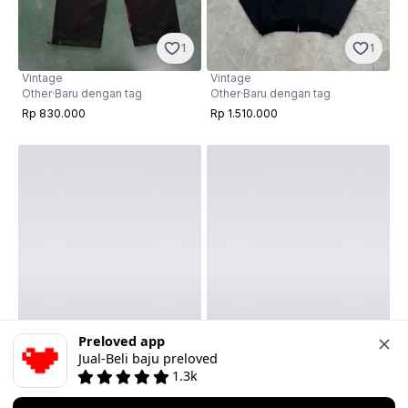
1
1
Vintage
Vintage
Other
·
Baru dengan tag
Other
·
Baru dengan tag
Rp 830.000
Rp 1.510.000
Preloved app
Jual-Beli baju preloved
1
1
1.3k
Vintage
Corteiz