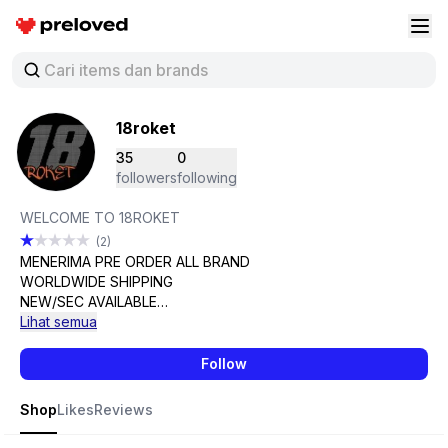
Preloved Indonesia
Buk
18roket
35
0
followers
following
WELCOME TO 18ROKET
(2)
MENERIMA PRE ORDER ALL BRAND
WORLDWIDE SHIPPING
NEW/SEC AVAILABLE
MORE INFO DM📩
Lihat semua
*Central Java Indonesia
Follow
Shop
Likes
Reviews