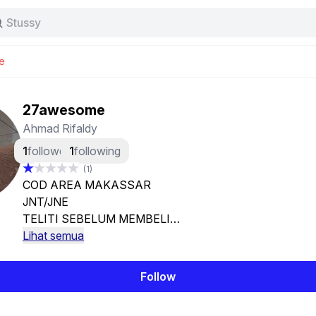
Stussy
Baggy jeans
Tas
e
Jersey
Nike
Stussy
27awesome
Ahmad Rifaldy
1
follower
1
following
(1)
COD AREA MAKASSAR
JNT/JNE
TELITI SEBELUM MEMBELI
NO REFUND
Lihat semua
LOKASI MAKASSAR
Follow