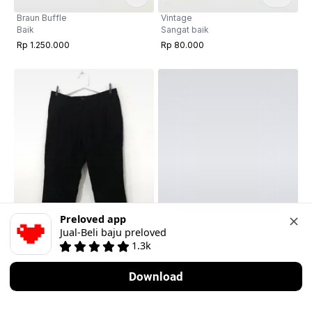
Braun Buffle
Vintage
Baik
Sangat baik
Rp 1.250.000
Rp 80.000
Preloved app
Jual-Beli baju preloved
2
1.3k
Uniqlo
Vintage
L
·
Sangat baik
XXL
·
Sangat baik
Download
Rp 165.000
Rp 359.000