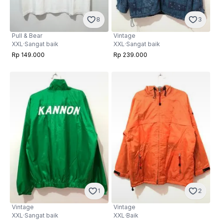
8
3
Pull & Bear
Vintage
XXL
·
Sangat baik
XXL
·
Sangat baik
Rp 149.000
Rp 239.000
1
2
Vintage
Vintage
XXL
·
Sangat baik
XXL
·
Baik