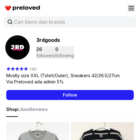
Preloved Indonesia
Buk
3rdgoods
26
0
followers
following
(10)
Mostly size XXL (Tshirt/Outer), Sneakers 42/26.5/27cm
Via Preloved ada admin 5%
Follow
Shop
Likes
Reviews