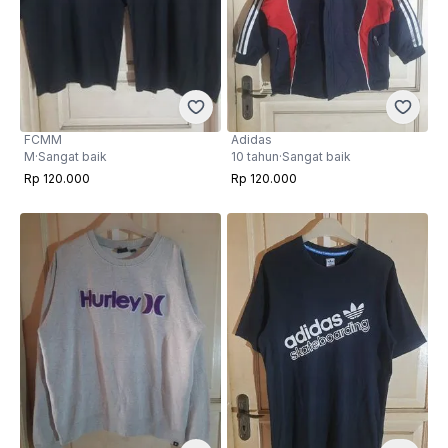
FCMM
Adidas
M
·
Sangat baik
10 tahun
·
Sangat baik
Rp 120.000
Rp 120.000