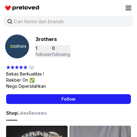
Preloved Indonesia
Buk
3rothers
1
0
follower
following
(2)
Bekas Berkualitas !
Rekber On ✅️
Nego Dipersilahkan
Follow
Shop
Likes
Reviews