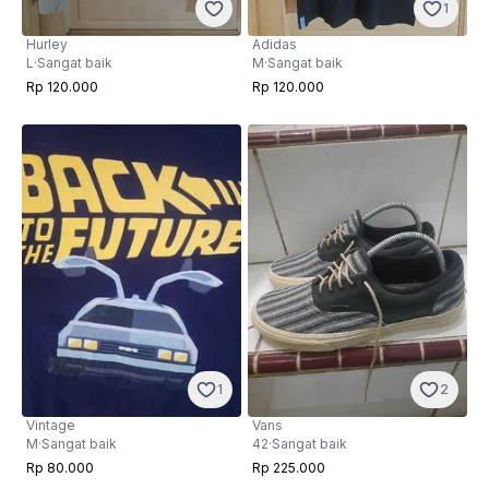
1
Hurley
Adidas
L
·
Sangat baik
M
·
Sangat baik
Rp 120.000
Rp 120.000
1
2
Vintage
Vans
M
·
Sangat baik
42
·
Sangat baik
Rp 80.000
Rp 225.000