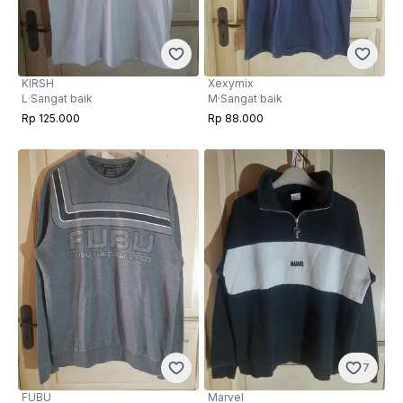
KIRSH
Xexymix
L
·
Sangat baik
M
·
Sangat baik
Rp 125.000
Rp 88.000
7
FUBU
Marvel