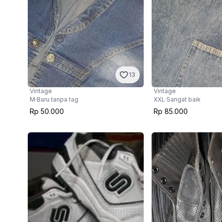
13
Vintage
Vintage
M
·
Baru tanpa tag
XXL
·
Sangat baik
Rp 50.000
Rp 85.000