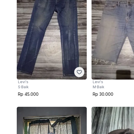
Levi's
Levi's
S
·
Baik
M
·
Baik
Rp 45.000
Rp 30.000