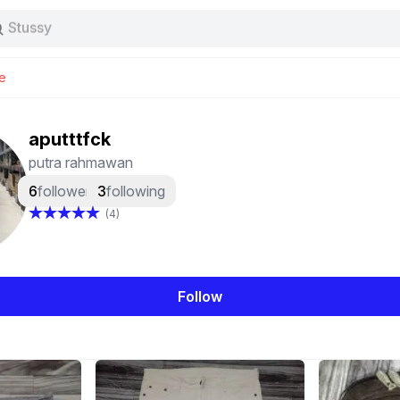
Stussy
Baggy jeans
Tas
Jersey
e
Nike
Stussy
aputttfck
putra rahmawan
6
followers
3
following
(4)
Follow