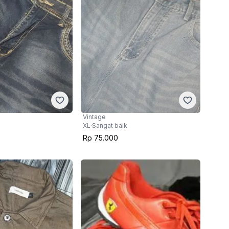
Vintage
XL
·
Sangat baik
Rp 75.000