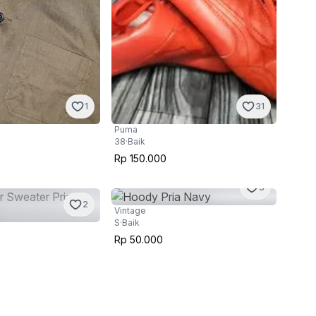
1
31
Puma
38
·
Baik
Rp 150.000
3
2
Vintage
S
·
Baik
Rp 50.000