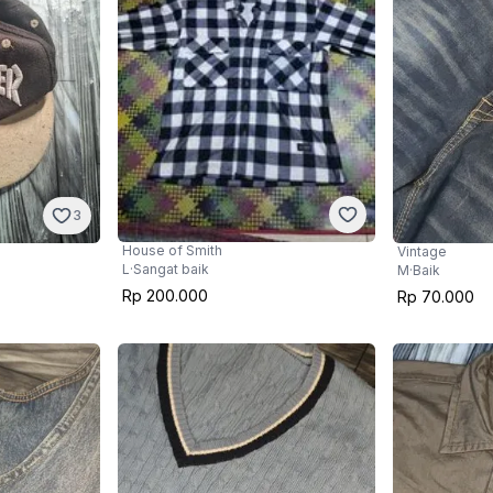
3
House of Smith
Vintage
L
·
Sangat baik
M
·
Baik
Rp 200.000
Rp 70.000