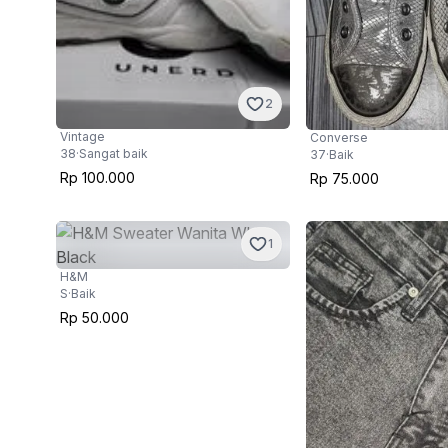
2
Vintage
Converse
38
·
Sangat baik
37
·
Baik
Rp 100.000
Rp 75.000
1
H&M
S
·
Baik
Rp 50.000