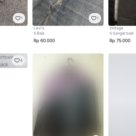
1
1
Levi's
Vintage
S
·
Baik
S
·
Sangat baik
Rp 60.000
Rp 75.000
4