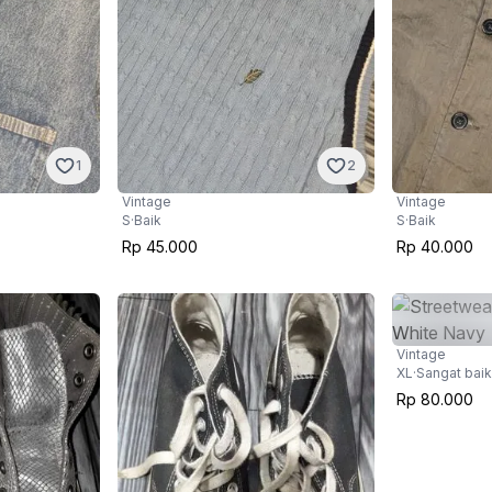
1
2
Vintage
Vintage
S
·
Baik
S
·
Baik
Rp 45.000
Rp 40.000
Vintage
XL
·
Sangat baik
Rp 80.000