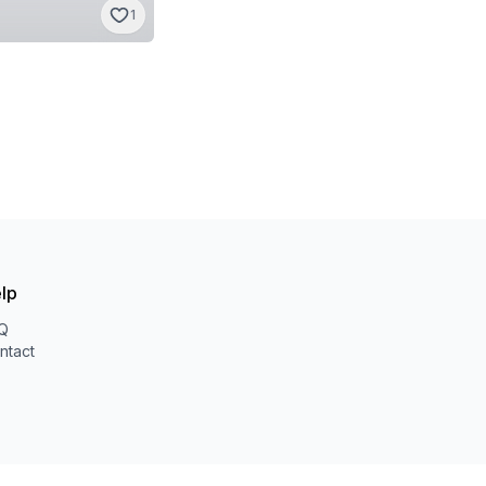
1
lp
Q
ntact