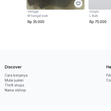
Vintage
Uniqlo
M
·
Sangat baik
L
·
Baik
Rp 35.000
Rp 75.000
Discover
He
Cara kerjanya
FA
Mulai jualan
Co
Thrift shops
Nama olshop