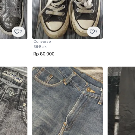
7
7
Converse
36
·
Baik
Rp 80.000