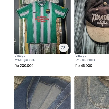
1
Vintage
Vintage
M
·
Sangat baik
One size
·
Baik
Rp 200.000
Rp 45.000