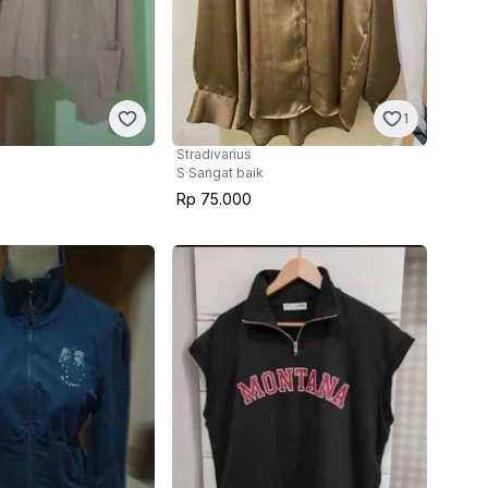
1
Stradivarius
S
·
Sangat baik
Rp 75.000