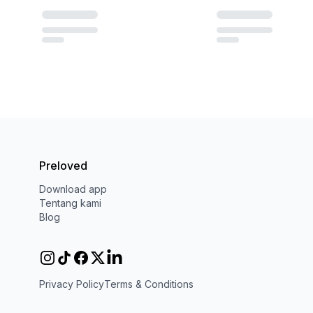
Crocodile
Vintage
M
·
Sangat baik
L
·
Sangat baik
Rp 85.000
Rp 80.000
Vintage
Vintage
One size
·
Sangat baik
S
·
Sangat baik