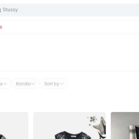
Stussy
Baggy jeans
Tas
Jersey
e
Nike
Stussy
a
Kondisi
Sort by