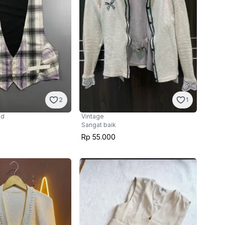
2
1
nd
Vintage
Sangat baik
Rp 55.000