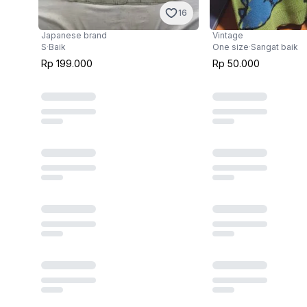
16
Japanese brand
Vintage
S
·
Baik
One size
·
Sangat baik
Rp 199.000
Rp 50.000
3