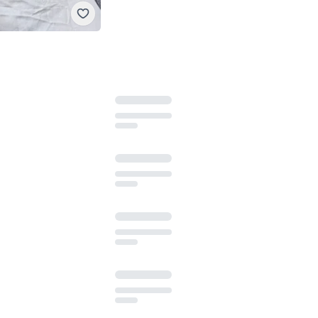
Vintage
M
·
Sangat baik
Rp 30.000
4