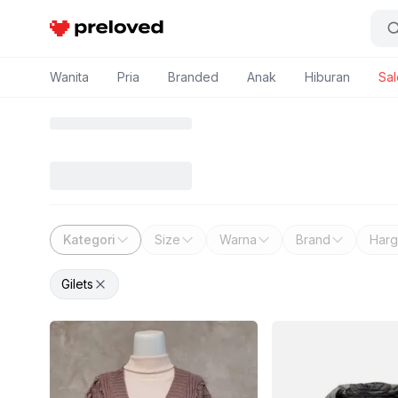
Preloved Indonesia
Wanita
Pria
Branded
Anak
Hiburan
Sal
Home
Womens
Outerwear
Gilets
Gilet Wanita
Kategori
Size
Warna
Brand
Harg
Gilets