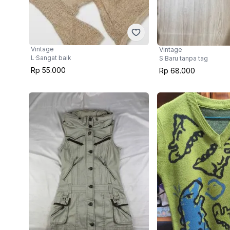
Vintage
Vintage
L
·
Sangat baik
S
·
Baru tanpa tag
Rp 55.000
Rp 68.000