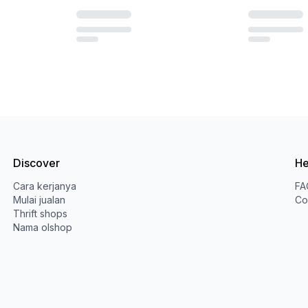
Versace
Japanese bra
M
·
Sangat baik
S
·
Memuaskan
Rp 349.000
Rp 119.000
1
Vintage
Vintage
Baik
One size
·
Baik