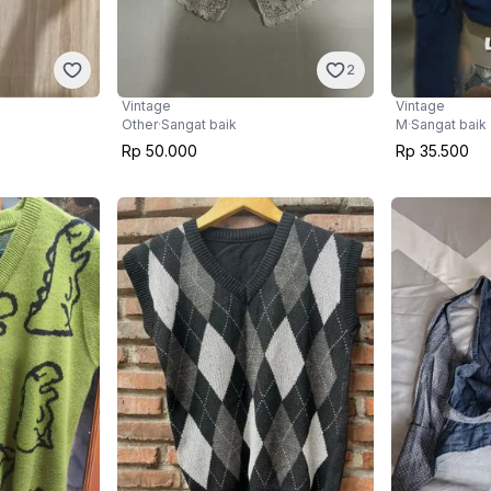
2
Vintage
Vintage
Other
·
Sangat baik
M
·
Sangat baik
Rp 50.000
Rp 35.500