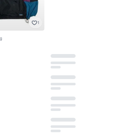
1
1
Carhartt
ag
S
·
Baru tanpa tag
Rp 1.250.000