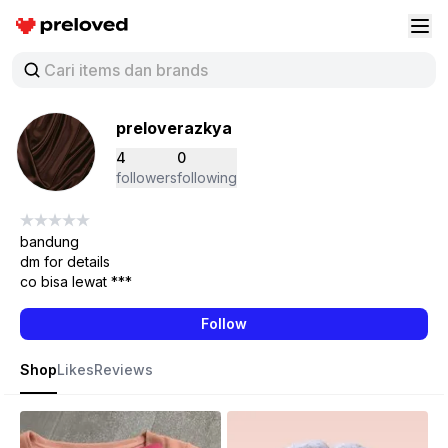
Preloved Indonesia
Buk
preloverazkya
4
0
followers
following
bandung
dm for details
co bisa lewat ***
Follow
Shop
Likes
Reviews