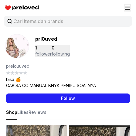
Preloved Indonesia
Buk
prl0uved
1
0
follower
following
prelouuved
bisa 🍊
GABISA CO MANUAL BNYK PENIPU SOALNYA
Follow
Shop
Likes
Reviews