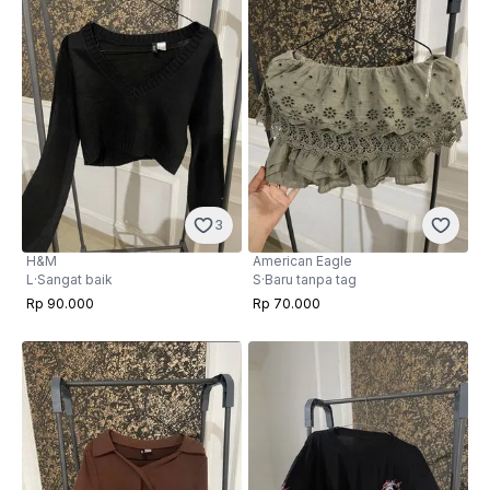
3
H&M
American Eagle
L
·
Sangat baik
S
·
Baru tanpa tag
Rp 90.000
Rp 70.000