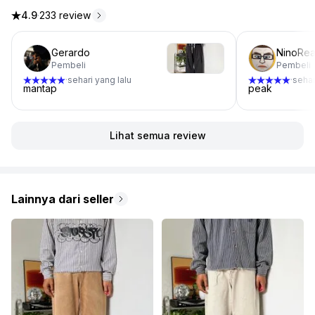
4.9
·
233 review
4.9 dari 5 bintang, dari 233 ulasan
Gerardo
NinoRe
Pembeli
Pembeli
sehari yang lalu
sehar
·
·
mantap
peak
Lihat semua review
Lainnya dari seller