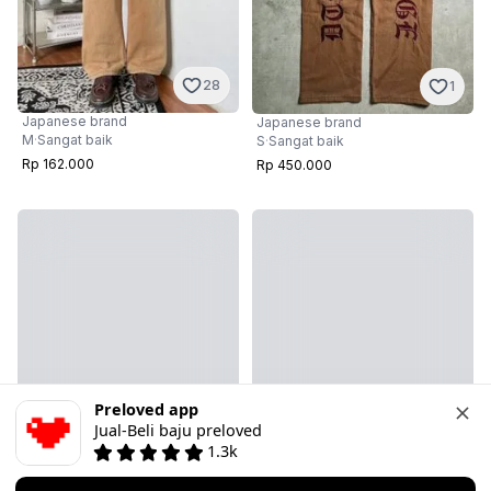
28
1
Japanese brand
Japanese brand
M
·
Sangat baik
S
·
Sangat baik
Rp 162.000
Rp 450.000
Preloved app
Jual-Beli baju preloved
1.3k
3
3