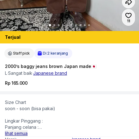
Jumlah
11
Terjual
Staff pick
Di 2 keranjang
2000’s baggy jeans brown Japan made🇯🇵
L
·
Sangat baik
·
Japanese brand
Rp 165.000
Size Chart
soon - soon (bisa pakai)
Lingkar Pinggang :
Panjang celana :
Open leg :
lihat semua