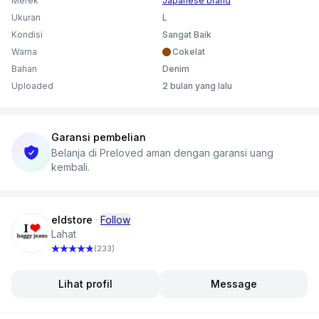
Merek
Japanese brand
Kondisi: thebest one!🙅🏻‍♂️10/10 in good condition✨
Ukuran
L
Best fitting💯warna ! hanya ada satuuu SIKATTT👀
Kondisi
Sangat Baik
Warna
Cokelat
Bahan
Denim
Uploaded
2 bulan yang lalu
Garansi pembelian
Belanja di Preloved aman dengan garansi uang
kembali.
eldstore
·
Follow
Lahat
(233)
Lihat profil
Message