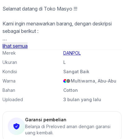
Selamat datang di Toko Masyo !!!
k ini
Kami ingin menawarkan barang, dengan deskripsi
sebagai berikut :
- Nama barang : 90s VTG Geometric Patterned
lihat semua
Button-Up Shirt Long Sleeved by Danpol
Merek
DANPOL
- Warna : Gray, Multi Colour
Ukuran
L
- Ukuran :
Kondisi
Sangat Baik
• L: 59cm
Warna
Multiwarna, Abu-Abu
• P: 71cm
- Stok : 1
Bahan
Cotton
- Kondisi : 9.5/10 (very good condition for item vtg)
Uploaded
3 bulan yang lalu
*Selama iklan masih ada, barang masih tersedia.
Garansi pembelian
Belanja di Preloved aman dengan garansi
Terima kasih
uang kembali.