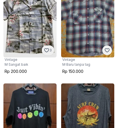
3
Vintage
Vintage
M
·
Sangat baik
M
·
Baru tanpa tag
Rp 200.000
Rp 150.000