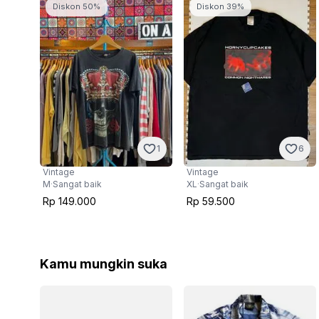
Diskon 50%
Diskon 39%
1
6
Vintage
Vintage
M
·
Sangat baik
XL
·
Sangat baik
Rp 149.000
Rp 59.500
Kamu mungkin suka