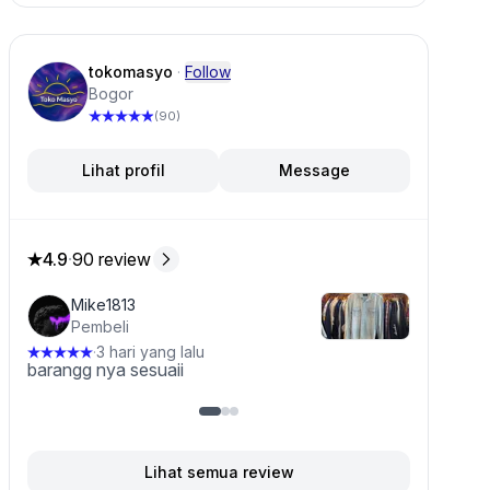
#tokomasyo
#90sshirt
#graphicshirt
#danpolshirt
#vintageshirt
tokomasyo
·
Follow
Bogor
(90)
Lihat profil
Message
4.9
·
90 review
4.9 dari 5 bintang, dari 90 ulasan
Mike1813
Pembeli
3 hari yang lalu
·
barangg nya sesuaii
Lihat semua review