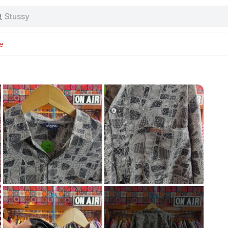
Stussy
Baggy jeans
Tas
Jersey
e
Nike
Stussy