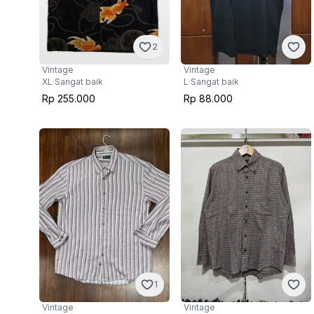
2
Vintage
Vintage
XL
·
Sangat baik
L
·
Sangat baik
Rp 255.000
Rp 88.000
1
Vintage
Vintage