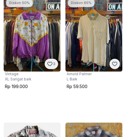
Diskon 50%
Diskon 65%
3
Vintage
Arnold Palmer
XL
·
Sangat baik
L
·
Baik
Rp 199.000
Rp 59.500