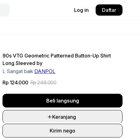
Log in
Daftar
90s VTG Geometric Patterned Button-Up Shirt
Long Sleeved by
L
·
Sangat baik
·
DANPOL
Rp 124.000
Rp 248.000
Beli langsung
Keranjang
Kirim nego