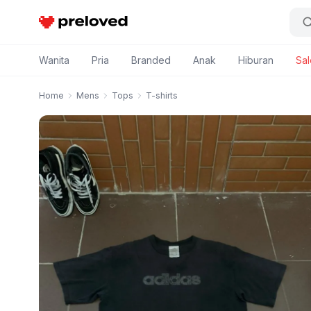
Preloved Indonesia
Wanita
Pria
Branded
Anak
Hiburan
Sal
Home
Mens
Tops
T-shirts