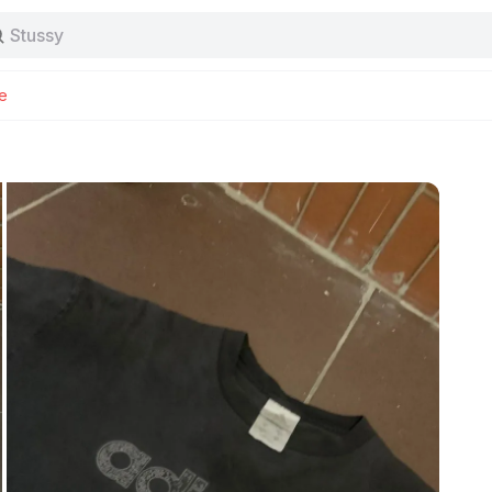
Stussy
Baggy jeans
Tas
Jersey
e
Nike
Stussy