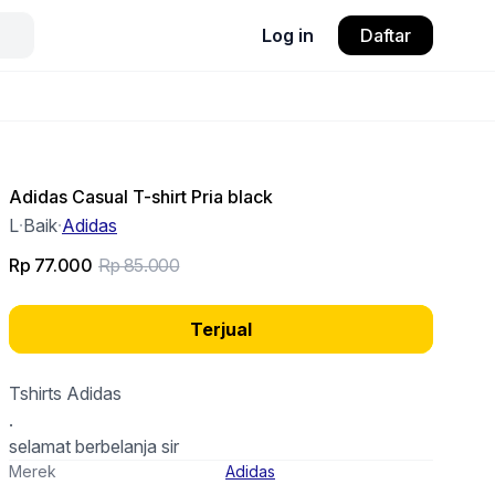
Log in
Daftar
Adidas Casual T-shirt Pria black
L
·
Baik
·
Adidas
Rp 77.000
Rp 85.000
Terjual
Tshirts Adidas
.
selamat berbelanja sir
Merek
Adidas