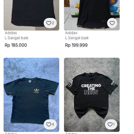
2
Adidas
Adidas
L
·
Sangat baik
L
·
Sangat baik
Rp 185.000
Rp 199.999
4
1