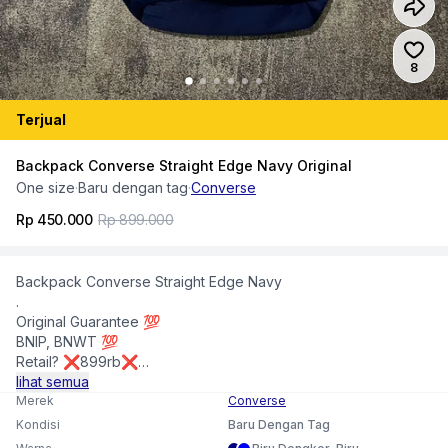
Jumlah
8
Terjual
Backpack Converse Straight Edge Navy Original
One size
·
Baru dengan tag
·
Converse
Rp 450.000
Rp 899.000
Backpack Converse Straight Edge Navy
.
Original Guarantee 💯
BNIP, BNWT 💯
Retail? ❌899rb❌
Myprice? ONLY ✅449rb✅
lihat semua
Merek
Converse
Kondisi
Baru Dengan Tag