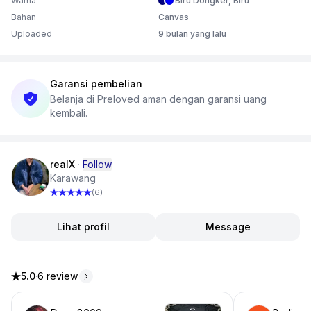
Warna
Biru Dongker, Biru
Bahan
Canvas
Uploaded
9 bulan yang lalu
Garansi pembelian
Belanja di Preloved aman dengan garansi uang
kembali.
realX
·
Follow
Karawang
(6)
Lihat profil
Message
5.0
·
6 review
5.0 dari 5 bintang, dari 6 ulasan