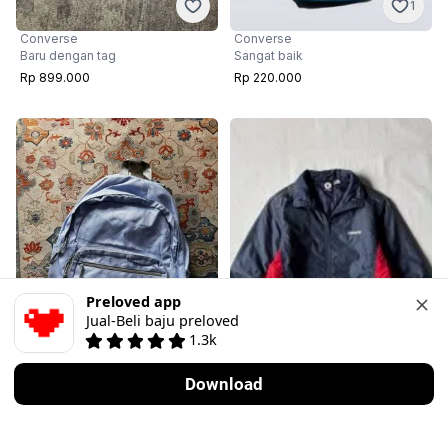
1
Converse
Converse
Baru dengan tag
Sangat baik
Rp 899.000
Rp 220.000
Preloved app
Jual-Beli baju preloved
1.3k
6
8
Download
Converse
Converse
Other
·
Sangat baik
Baru tanpa tag
Rp 150.000
Rp 300.000