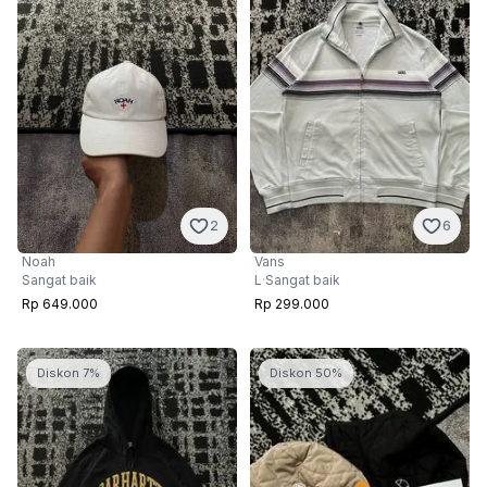
2
6
Noah
Vans
Sangat baik
L
·
Sangat baik
Rp 649.000
Rp 299.000
Diskon 7%
Diskon 50%