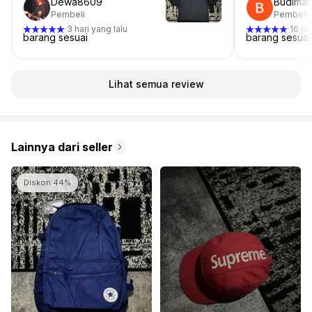
Dewa8609
Budiman
Pembeli
Pembeli
3 hari yang lalu
16 ja
·
·
barang sesuai
barang sesua
Lihat semua review
Lainnya dari seller
Diskon 44%