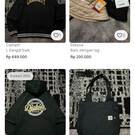
1
2
Carhartt
Ellesse
L
·
Sangat baik
Baru dengan tag
Rp 649.000
Rp 200.000
Diskon 25%