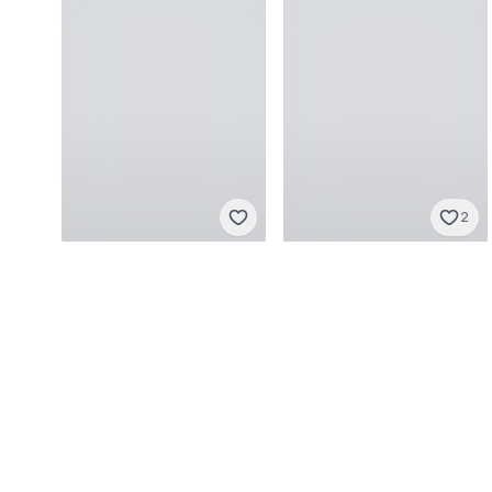
2
Japanese brand
Japanese brand
One size
·
Sangat baik
Other
·
Sangat baik
Rp 65.000
Rp 120.000