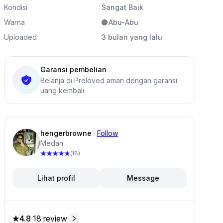
Kondisi
Sangat Baik
Warna
Abu-Abu
Uploaded
3 bulan yang lalu
Garansi pembelian
Belanja di Preloved aman dengan garansi
uang kembali.
k ini
hengerbrowne
·
Follow
Medan
(18)
Lihat profil
Message
4.8
·
18 review