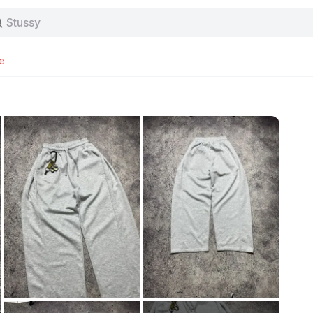
Stussy
Baggy jeans
Tas
Jersey
e
Nike
Stussy