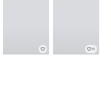
10
Japanese brand
Japanese brand
One size
·
Sangat baik
One size
·
Sangat baik
Rp 777.777
Rp 95.000