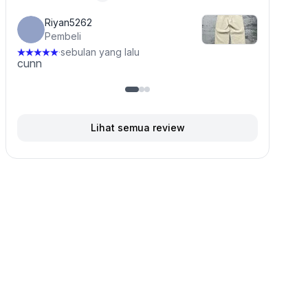
4.8 dari 5 bintang, dari 18 ulasan
Riyan5262
Pembeli
sebulan yang lalu
·
cunn
Lihat semua review