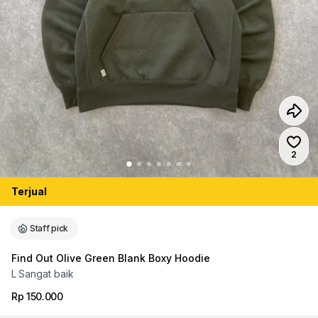
Jumlah
2
Terjual
Staff pick
Find Out Olive Green Blank Boxy Hoodie
L
·
Sangat baik
Rp 150.000