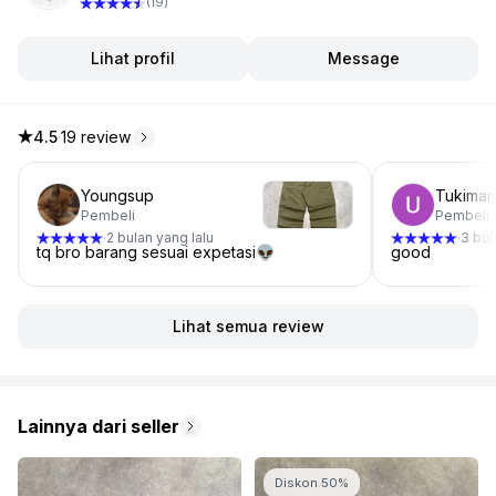
(19)
Lihat profil
Message
4.5
·
19 review
4.5 dari 5 bintang, dari 19 ulasan
Youngsup
Tukiman
Pembeli
Pembeli
2 bulan yang lalu
3 bul
·
·
tq bro barang sesuai expetasi👽
good
Lihat semua review
Lainnya dari seller
Diskon 50%