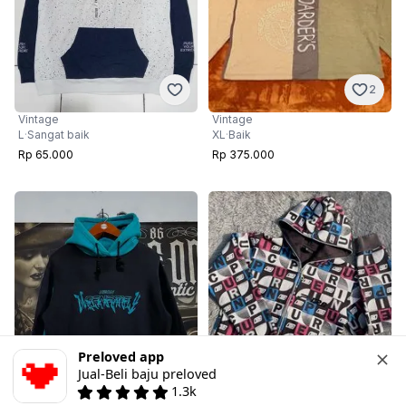
2
Vintage
Vintage
XL
·
Baik
L
·
Sangat baik
Rp 375.000
Rp 65.000
Preloved app
Jual-Beli baju preloved
1.3k