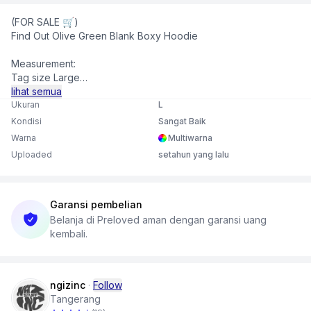
(FOR SALE 🛒)
Find Out Olive Green Blank Boxy Hoodie
Measurement:
Tag size Large
Length 67 cm
lihat semua
Pit to pit 120 cm
Ukuran
L
Sleeve length 61 cm
Kondisi
Sangat Baik
Warna
Multiwarna
Descripion:
Uploaded
setahun yang lalu
Good condition, worth it to buy!
Order? DM/WA at bio profil
Happy shopping & Be a smart buyer💌
Garansi pembelian
Belanja di Preloved aman dengan garansi uang
kembali.
ngizinc
·
Follow
Tangerang