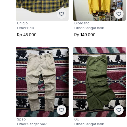
Uniqlo
Giordano
Other
·
Baik
Other
·
Sangat baik
Rp 45.000
Rp 149.000
Spao
GU
Other
·
Sangat baik
Other
·
Sangat baik