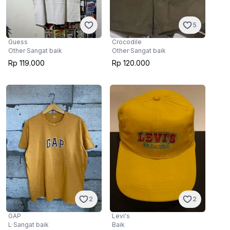
5
Guess
Crocodile
Other
·
Sangat baik
Other
·
Sangat baik
Rp 119.000
Rp 120.000
2
2
GAP
Levi's
L
·
Sangat baik
Baik