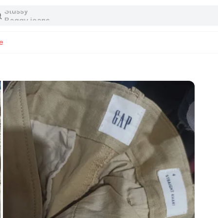
Stussy
Baggy jeans
Tas
Jersey
e
Nike
Stussy