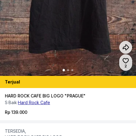
Jumlah
2
Terjual
HARD ROCK CAFE BIG LOGO "PRAGUE"
S
·
Baik
·
Hard Rock Cafe
Rp 139.000
TERSEDIA,