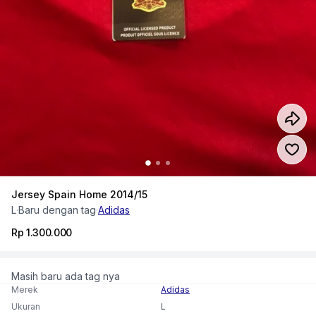
Jersey Spain Home 2014/15
L
·
Baru dengan tag
·
Adidas
Rp 1.300.000
Masih baru ada tag nya
Merek
Adidas
Ukuran
L