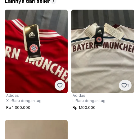
Lainnya dari seller
1
Adidas
Adidas
XL
·
Baru dengan tag
L
·
Baru dengan tag
Rp 1.300.000
Rp 1.100.000