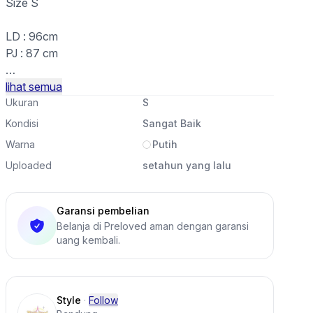
Size S
LD : 96cm
PJ : 87 cm
Detail : Good condition
lihat semua
Order DM or WA
Ukuran
S
Kondisi
Sangat Baik
#readystyleloved
Warna
Putih
Uploaded
setahun yang lalu
Garansi pembelian
Belanja di Preloved aman dengan garansi
uang kembali.
Style
·
Follow