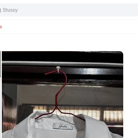
Stussy
Baggy jeans
Tas
Jersey
e
Nike
Stussy