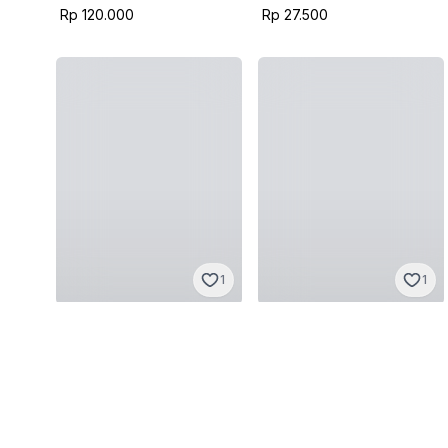
Rp 120.000
Rp 27.500
1
1
Vintage
Vintage
S
·
Baik
M
·
Sangat baik
Rp 25.000
Rp 70.000