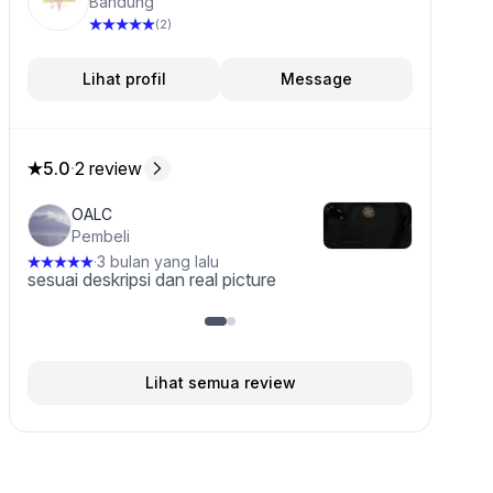
Bandung
(2)
Lihat profil
Message
5.0
·
2 review
5.0 dari 5 bintang, dari 2 ulasan
OALC
Pembeli
3 bulan yang lalu
·
sesuai deskripsi dan real picture
k ini
Lihat semua review