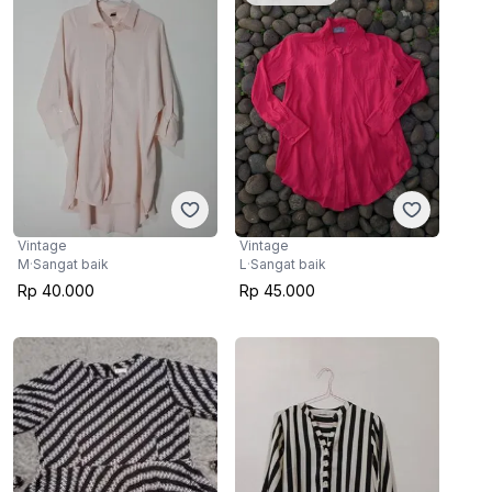
Vintage
Vintage
M
·
Sangat baik
L
·
Sangat baik
Rp 40.000
Rp 45.000