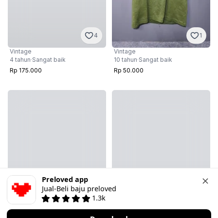
1
4
Vintage
Vintage
10 tahun
·
Sangat baik
4 tahun
·
Sangat baik
Rp 50.000
Rp 175.000
Preloved app
Jual-Beli baju preloved
1.3k
1