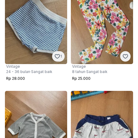
1
Vintage
Vintage
24 - 36 bulan
·
Sangat baik
8 tahun
·
Sangat baik
Rp 28.000
Rp 25.000