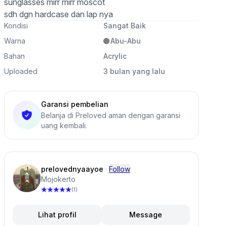
sunglasses mirr mirr moscot
sdh dgn hardcase dan lap nya
Kondisi
Sangat Baik
Warna
Abu-Abu
Bahan
Acrylic
Uploaded
3 bulan yang lalu
Garansi pembelian
Belanja di Preloved aman dengan garansi
uang kembali.
prelovednyaayoe
·
Follow
Mojokerto
(1)
Lihat profil
Message