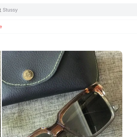
Stussy
Baggy jeans
Tas
Jersey
e
Nike
Stussy