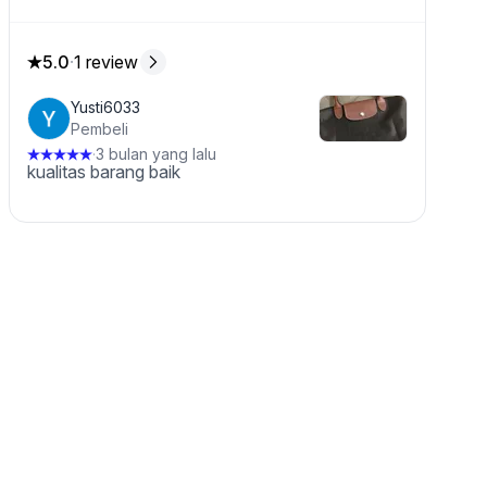
5.0
·
1 review
5.0 dari 5 bintang, dari 1 ulasan
Yusti6033
Pembeli
3 bulan yang lalu
·
kualitas barang baik
k ini