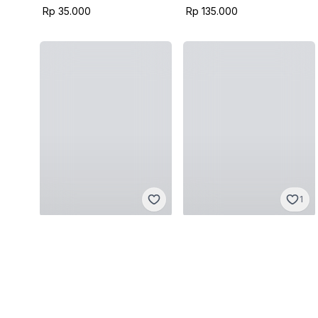
Rp 35.000
Rp 135.000
1
Vintage
Vintage
One size
·
Baru tanpa tag
Sangat baik
Rp 150.000
Rp 70.000