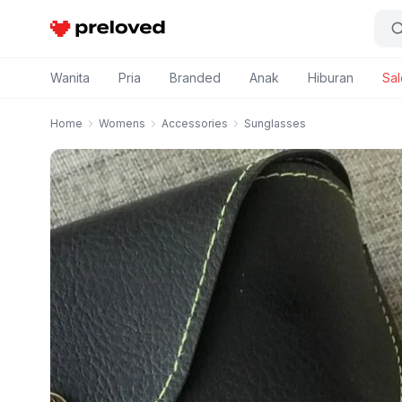
Preloved Indonesia
Wanita
Pria
Branded
Anak
Hiburan
Sal
Home
Womens
Accessories
Sunglasses