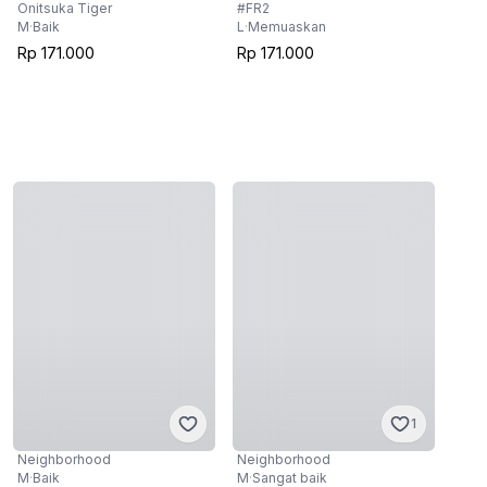
Onitsuka Tiger
#FR2
M
·
Baik
L
·
Memuaskan
Rp 171.000
Rp 171.000
1
Neighborhood
Neighborhood
M
·
Baik
M
·
Sangat baik