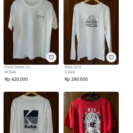
Polar Skate Co
Nike ACG
M
·
Baik
S
·
Baik
Rp 420.000
Rp 290.000