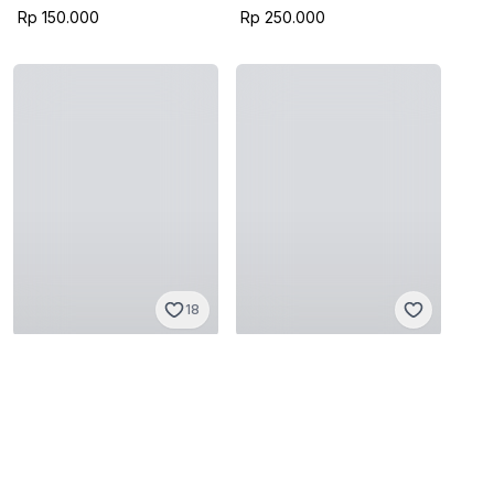
Rp 150.000
Rp 250.000
18
Neighborhood
SOPHNET.
S
·
Sangat baik
M
·
Sangat baik
Rp 289.000
Rp 445.000