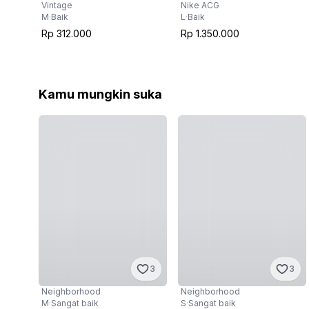
Vintage
Nike ACG
M
·
Baik
L
·
Baik
Rp 312.000
Rp 1.350.000
Kamu mungkin suka
3
3
Neighborhood
Neighborhood
M
·
Sangat baik
S
·
Sangat baik