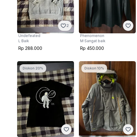
2
Undefeated
Phenomenon
L
·
Baik
M
·
Sangat baik
Rp 288.000
Rp 450.000
Diskon 20%
Diskon 10%