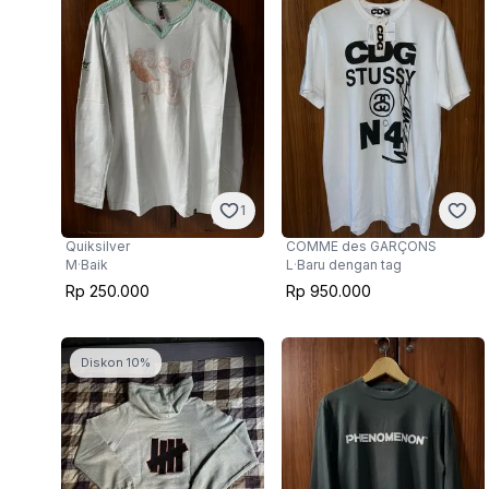
1
Quiksilver
COMME des GARÇONS
M
·
Baik
L
·
Baru dengan tag
Rp 250.000
Rp 950.000
Diskon 10%