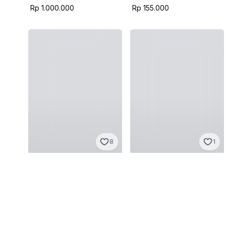
Rp 1.000.000
Rp 155.000
8
1
Neighborhood
Neighborhood
L
·
Sangat baik
M
·
Sangat baik
Rp 350.000
Rp 1.350.000