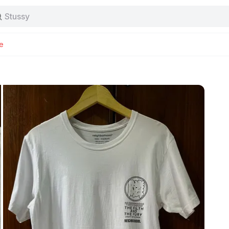
Stussy
Baggy jeans
Tas
Jersey
e
Nike
Stussy