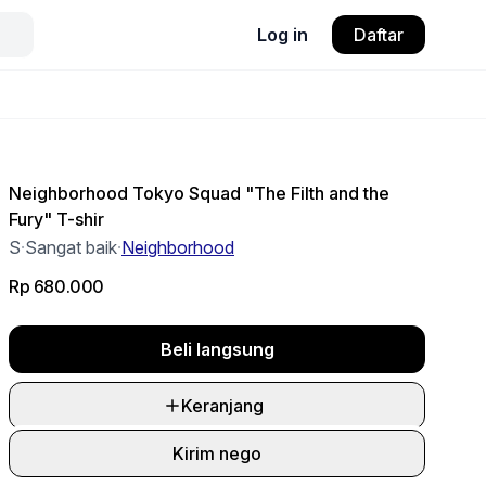
Log in
Daftar
Neighborhood Tokyo Squad "The Filth and the
Fury" T-shir
S
·
Sangat baik
·
Neighborhood
Rp 680.000
Beli langsung
Keranjang
Kirim nego