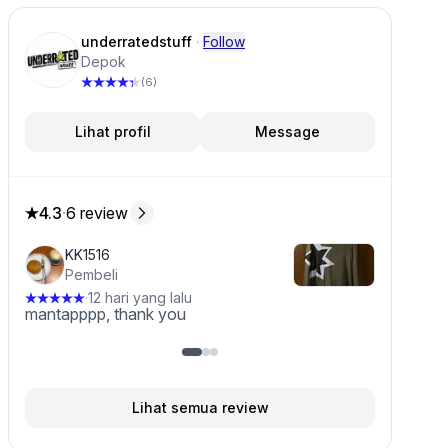
underratedstuff
·
Follow
Depok
(6)
Lihat profil
Message
4.3
·
6 review
4.3 dari 5 bintang, dari 6 ulasan
KK1516
Pembeli
k ini
12 hari yang lalu
·
mantapppp, thank you
Lihat semua review