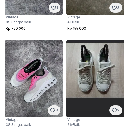
1
3
Vintage
Vintage
39
·
Sangat baik
41
·
Baik
Rp 750.000
Rp 155.000
3
2
Vintage
Vintage
38
·
Sangat baik
36
·
Baik