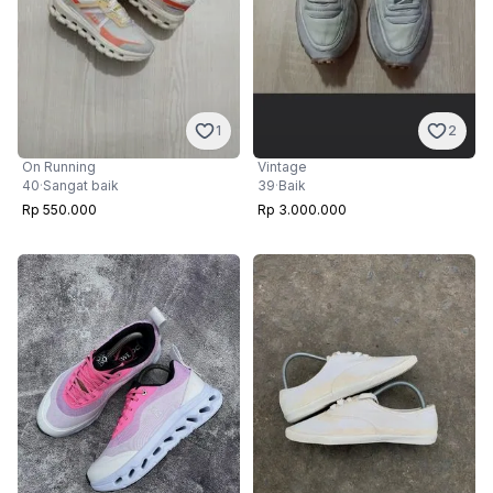
2
1
Vintage
On Running
39
·
Baik
40
·
Sangat baik
Rp 3.000.000
Rp 550.000