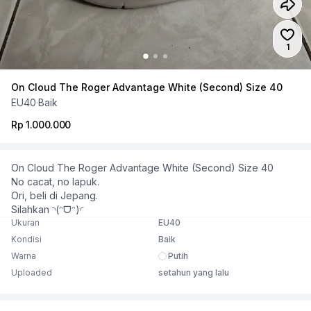
Jumla
1
On Cloud The Roger Advantage White (Second) Size 40
EU40
·
Baik
Rp 1.000.000
On Cloud The Roger Advantage White (Second) Size 40
No cacat, no lapuk.
Ori, beli di Jepang.
Silahkan ◝(ᵔᗜᵔ)◜
Ukuran
EU40
Kondisi
Baik
Warna
Putih
Uploaded
setahun yang lalu