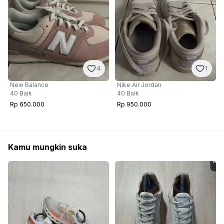
4
1
New Balance
Nike Air Jordan
40
·
Baik
40
·
Baik
Rp 650.000
Rp 950.000
Kamu mungkin suka