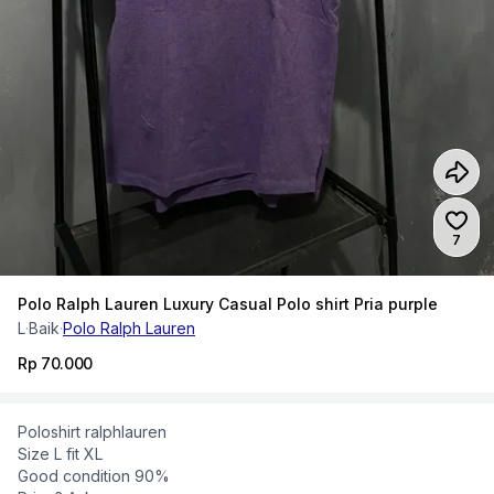
Jumlah
7
Polo Ralph Lauren Luxury Casual Polo shirt Pria purple
L
·
Baik
·
Polo Ralph Lauren
Rp 70.000
Poloshirt ralphlauren
Size L fit XL
Good condition 90%