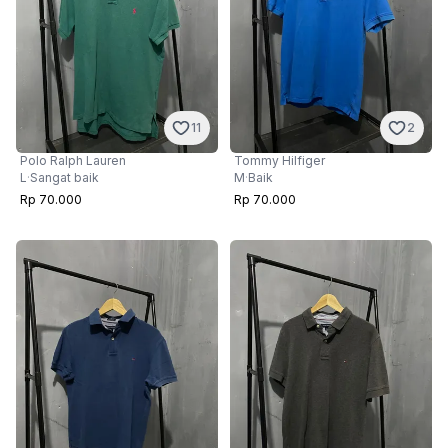
11
2
Polo Ralph Lauren
Tommy Hilfiger
L
·
Sangat baik
M
·
Baik
Rp 70.000
Rp 70.000