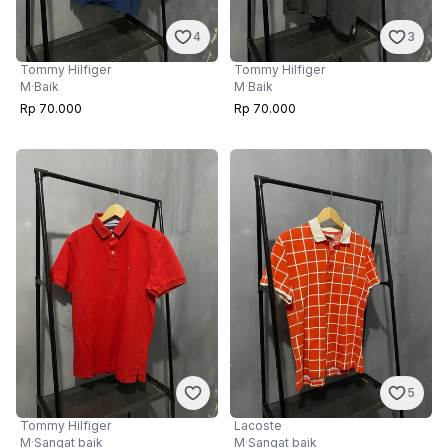
4
3
Tommy Hilfiger
Tommy Hilfiger
M
·
Baik
M
·
Baik
Rp 70.000
Rp 70.000
5
Tommy Hilfiger
Lacoste
M
·
Sangat baik
M
·
Sangat baik