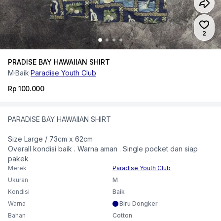
Jumlah
2
PRADISE BAY HAWAIIAN SHIRT
M
·
Baik
·
Paradise Youth Club
Rp 100.000
PARADISE BAY HAWAIIAN SHIRT
Size Large / 73cm x 62cm
Overall kondisi baik . Warna aman . Single pocket dan siap
pakek
Merek
Paradise Youth Club
Ukuran
M
Kondisi
Baik
Warna
Biru Dongker
Bahan
Cotton