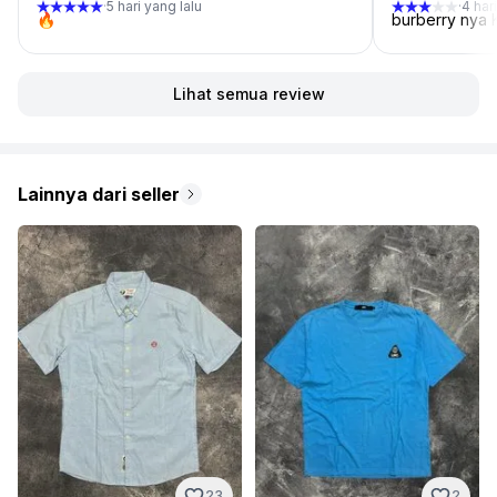
5 hari yang lalu
4 har
·
·
🔥
burberry nya 
Lihat semua review
Lainnya dari seller
2
23