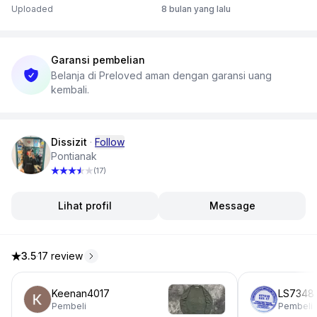
Uploaded
8 bulan yang lalu
Garansi pembelian
Belanja di Preloved aman dengan garansi uang
kembali.
Dissizit
·
Follow
Pontianak
(17)
Lihat profil
Message
3.5
·
17 review
3.5 dari 5 bintang, dari 17 ulasan
Keenan4017
LS7348
Pembeli
Pembeli