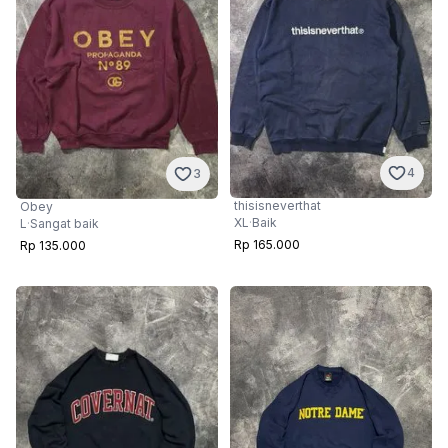
4
3
thisisneverthat
Obey
XL
·
Baik
L
·
Sangat baik
Rp 165.000
Rp 135.000