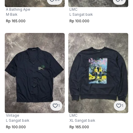
LMC
A Bathing Ape
L
·
Sangat baik
M
·
Baik
Rp 100.000
Rp 165.000
1
1
LMC
Vintage
XL
·
Sangat baik
L
·
Sangat baik
Rp 165.000
Rp 100.000