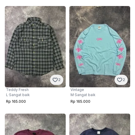
2
2
Teddy Fresh
Vintage
L
·
Sangat baik
M
·
Sangat baik
Rp 165.000
Rp 165.000