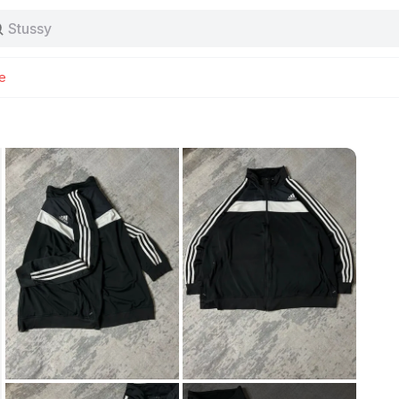
Stussy
Baggy jeans
Tas
Jersey
e
Nike
Stussy