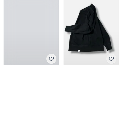
Adidas
Adidas
L
·
Sangat baik
L
·
Sangat baik
Rp 250.000
Rp 369.000