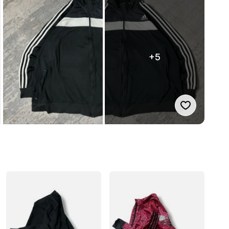
+5
Suka produ