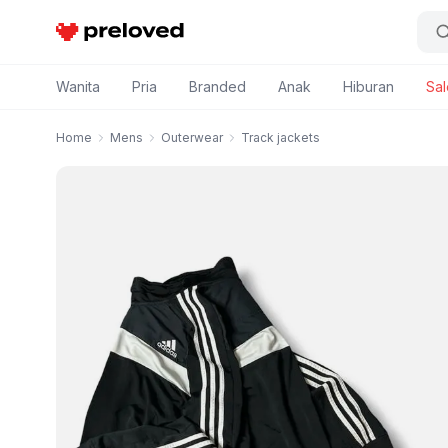
Preloved Indonesia
Wanita
Pria
Branded
Anak
Hiburan
Sal
Home
Mens
Outerwear
Track jackets