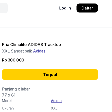
Log in
Daftar
Pria Climalite ADIDAS Tracktop
XXL
·
Sangat baik
·
Adidas
Rp 300.000
Terjual
Panjang x lebar
77 x 81
Merek
Adidas
Ukuran
XXL