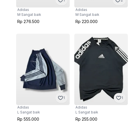
1
2
Adidas
Adidas
M
·
Sangat baik
M
·
Sangat baik
Rp 276.500
Rp 220.000
1
1
Adidas
Adidas
L
·
Sangat baik
L
·
Sangat baik
Rp 555.000
Rp 255.000