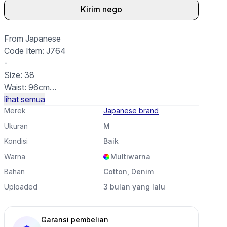
Kirim nego
k ini
From Japanese
Code Item: J764
-
Size: 38
Waist: 96cm
Length: 116cm
lihat semua
Open Leg: 17cm
Merek
Japanese brand
-
Ukuran
M
Material: Non Stretch
Kondisi
Baik
Cutting: Slim Straight
Warna
Multiwarna
Good Condition • For Unisex • Stitch Chain ⛓️
Bahan
Cotton, Denim
Price: *Worth It‼️
Uploaded
3 bulan yang lalu
“𝒀𝒐𝒖𝒓 𝒔𝒂𝒕𝒊𝒔𝒇𝒂𝒄𝒕𝒊𝒐𝒏 𝒊𝒔 𝒐𝒖𝒓 𝒉𝒂𝒑𝒑𝒊𝒏𝒆𝒔𝒔, 𝒃𝒆𝒄𝒂𝒖𝒔𝒆 𝒎𝒖𝒕𝒖𝒂𝒍𝒊𝒔𝒎 𝒊𝒔
Garansi pembelian
𝒂 𝒑𝒓𝒊𝒐𝒓𝒊𝒕𝒚.”