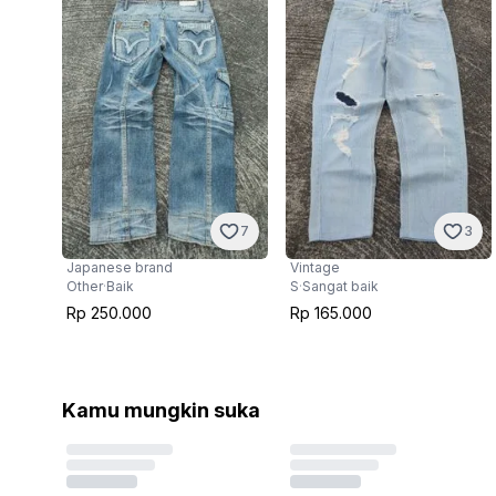
7
3
Japanese brand
Vintage
Other
·
Baik
S
·
Sangat baik
Rp 250.000
Rp 165.000
Kamu mungkin suka