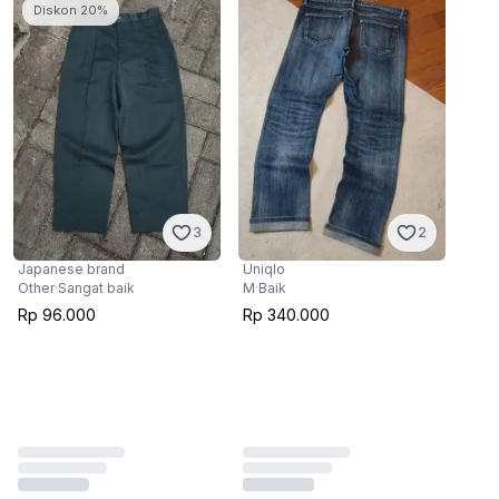
Diskon 20%
3
2
Japanese brand
Uniqlo
Other
·
Sangat baik
M
·
Baik
Rp 96.000
Rp 340.000