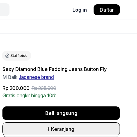
Log in
Daftar
Staff pick
Sexy Diamond Blue Fadding Jeans Button Fly
M
·
Baik
·
Japanese brand
Rp 200.000
Rp 225.000
Gratis ongkir hingga 10rb
Beli langsung
Keranjang