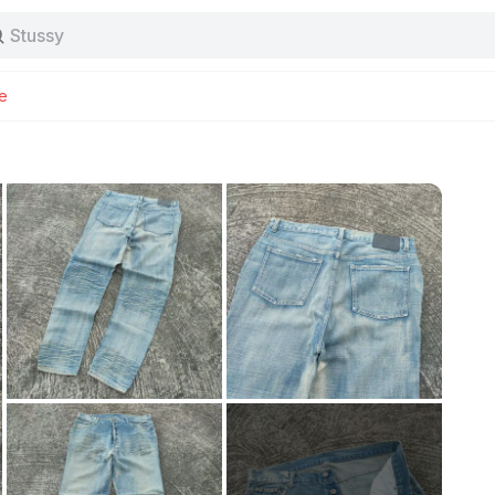
Stussy
Baggy jeans
Tas
Jersey
e
Nike
Stussy