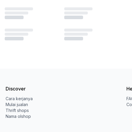
Discover
He
Cara kerjanya
FA
Mulai jualan
Co
Thrift shops
Nama olshop