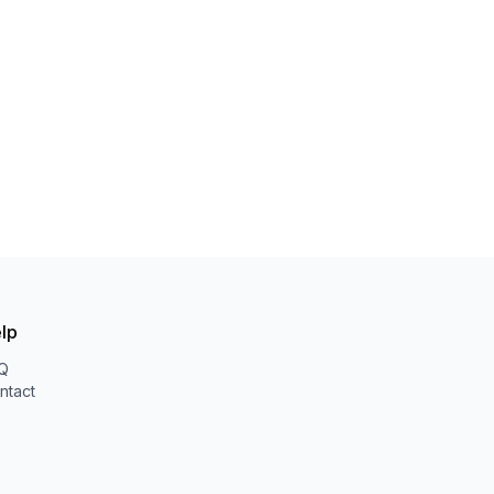
lp
Q
ntact