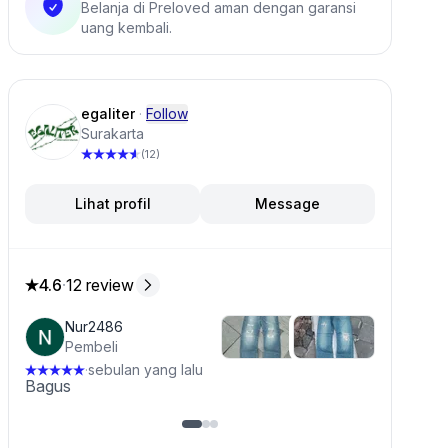
Belanja di Preloved aman dengan garansi
uang kembali.
#fadingjeans
#jeansfading
#bluejeans
#secondbranded
#secondbrand
#secondhand
egaliter
·
Follow
Surakarta
(12)
Lihat profil
Message
4.6
·
12 review
4.6 dari 5 bintang, dari 12 ulasan
Nur2486
Pembeli
sebulan yang lalu
·
Bagus