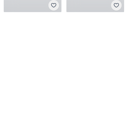
Shein
Shein
XS
·
Sangat baik
M
·
Sangat baik
Rp 200.000
Rp 69.000
8
Shein
Shein
XS
·
Sangat baik
M
·
Sangat baik
Rp 75.000
Rp 100.000