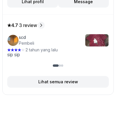
Lihat profil
Message
k ini
4.7
·
3 review
4.7 dari 5 bintang, dari 3 ulasan
scd
Pembeli
2 tahun yang lalu
·
sip sip
Lihat semua review