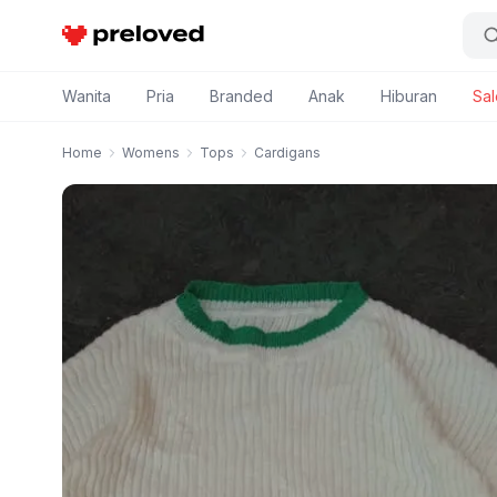
Preloved Indonesia
Wanita
Pria
Branded
Anak
Hiburan
Sal
Home
Womens
Tops
Cardigans