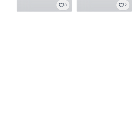
8
2
Shein
Shein
M
·
Sangat baik
S
·
Sangat baik
Rp 65.000
Rp 119.000
5
10
Shein
Shein
S
·
Baru dengan tag
S
·
Sangat baik
Rp 57.750
Rp 65.000