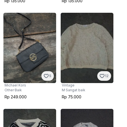
Rp 135.000
Rp 135.000
12
5
Vintage
Michael Kors
M
·
Sangat baik
Other
·
Baik
Rp 75.000
Rp 249.000