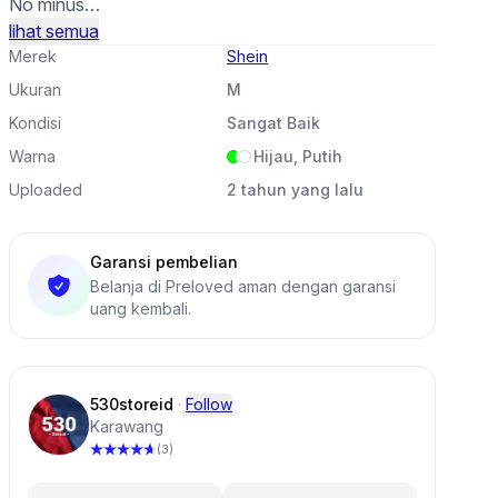
No minus
lihat semua
Good condition 9/10, like new
Merek
Shein
Ukuran
M
Kondisi
Sangat Baik
Warna
Hijau, Putih
Uploaded
2 tahun yang lalu
Garansi pembelian
Belanja di Preloved aman dengan garansi
uang kembali.
530storeid
·
Follow
Karawang
(3)