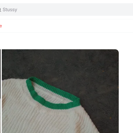
Stussy
Baggy jeans
Tas
Jersey
e
Nike
Stussy