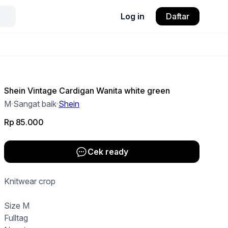
Log in
Daftar
Shein Vintage Cardigan Wanita white green
M
·
Sangat baik
·
Shein
Rp 85.000
Cek ready
Knitwear crop
Size M
Fulltag