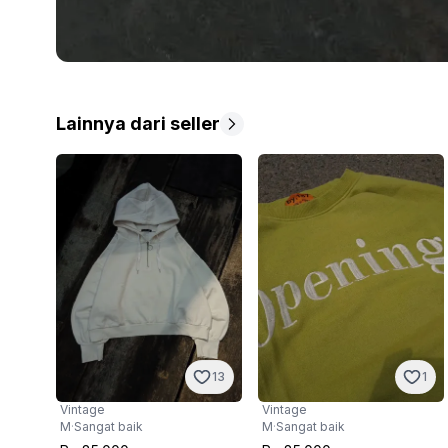
Lainnya dari seller
13
1
Vintage
Vintage
M
·
Sangat baik
M
·
Sangat baik