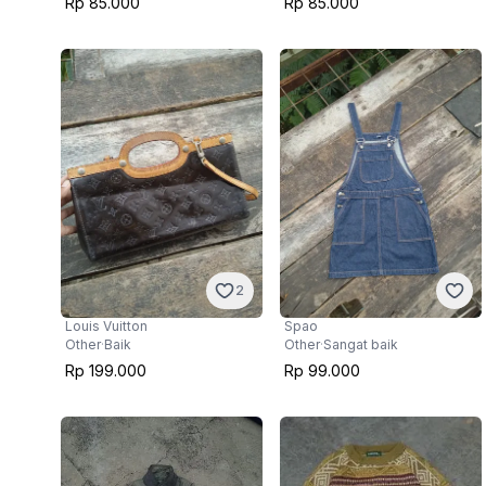
Rp 85.000
Rp 85.000
2
Louis Vuitton
Spao
Other
·
Baik
Other
·
Sangat baik
Rp 199.000
Rp 99.000