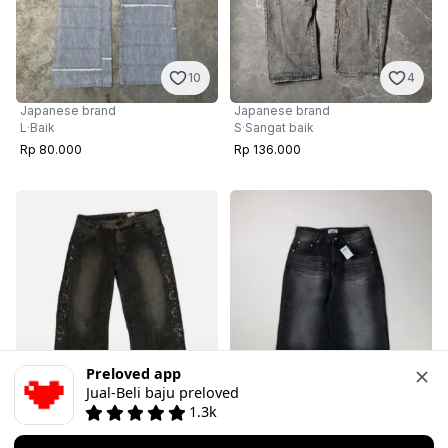
4
10
Japanese brand
Japanese brand
S
·
Sangat baik
L
·
Baik
Rp 136.000
Rp 80.000
Preloved app
Jual-Beli baju preloved
1.3k
24