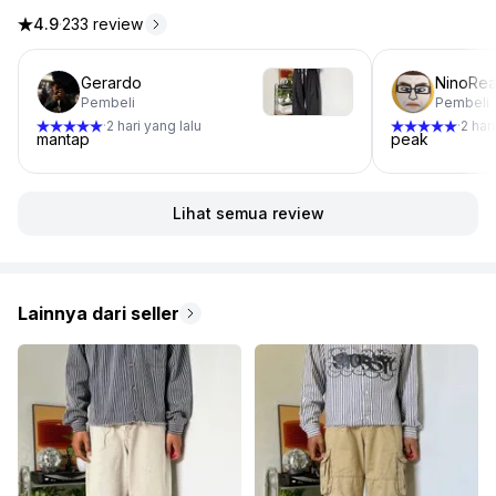
4.9
·
233 review
4.9 dari 5 bintang, dari 233 ulasan
Gerardo
NinoRe
Pembeli
Pembeli
2 hari yang lalu
2 har
·
·
mantap
peak
Lihat semua review
Lainnya dari seller