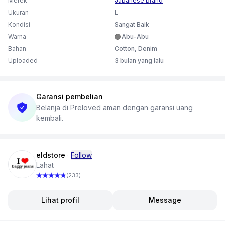
Merek
Japanese brand
Kondisi: thebest one!🙅🏻‍♂️10/10 in good condition✨
Ukuran
L
Best fitting💯warna grey cakep! hanya ada satuuu SIKATTT👀
Kondisi
Sangat Baik
Warna
Abu-Abu
Bahan
Cotton, Denim
Uploaded
3 bulan yang lalu
Garansi pembelian
Belanja di Preloved aman dengan garansi uang
kembali.
eldstore
·
Follow
Lahat
(233)
Lihat profil
Message