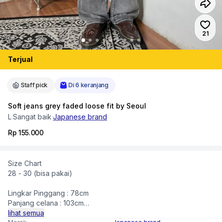
Jumlah
21
Terjual
Staff pick
Di 6 keranjang
Soft jeans grey faded loose fit by Seoul
L
·
Sangat baik
·
Japanese brand
Rp 155.000
Size Chart
28 - 30 (bisa pakai)
Lingkar Pinggang : 78cm
Panjang celana : 103cm
Open leg : 23cm
lihat semua