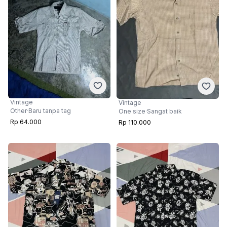
Vintage
Vintage
Other
·
Baru tanpa tag
One size
·
Sangat baik
Rp 64.000
Rp 110.000