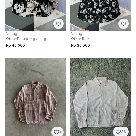
Vintage
Vintage
Other
·
Baru dengan tag
Other
·
Baik
Rp 40.000
Rp 30.000
23
1