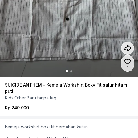
Jumla
1
SUICIDE ANTHEM - Kemeja Workshirt Boxy Fit salur hitam
puti
Kids
·
Other
·
Baru tanpa tag
Rp 249.000
kemeja workshirt boxi fit berbahan katun