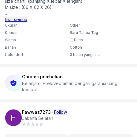
size chart : (panjang X lebar X lengan)
M size : (66 X 62 X 26)
harga bisa nego tipis,belom
lihat semua
dipake sama sekali
Ukuran
Other
Kondisi
Baru Tanpa Tag
Warna
Putih
Bahan
Cotton
Uploaded
3 bulan yang lalu
Garansi pembelian
Belanja di Preloved aman dengan garansi uang
kembali.
Fawwaz7273
·
Follow
Jakarta Selatan