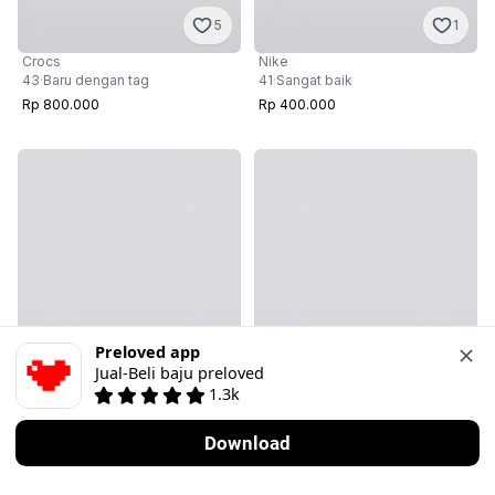
5
1
Crocs
Nike
43
·
Baru dengan tag
41
·
Sangat baik
Rp 800.000
Rp 400.000
Preloved app
Jual-Beli baju preloved
1.3k
7
2
Download
Cek ready
Nike
Nike
40
·
Sangat baik
39
·
Sangat baik