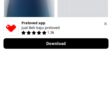
Preloved app
Jual-Beli baju preloved
1.3k
9
Download
Vintage
Vintage
L
·
Baik
L
·
Memuaskan
Rp 150.000
Rp 275.000