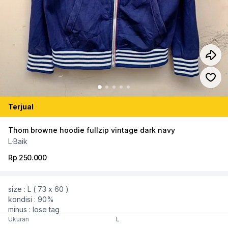
Terjual
Thom browne hoodie fullzip vintage dark navy
L
·
Baik
Rp 250.000
size : L ( 73 x 60 )
kondisi : 90%
minus : lose tag
Ukuran
L