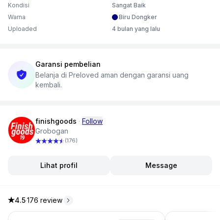
Kondisi
Sangat Baik
Warna
Biru Dongker
Uploaded
4 bulan yang lalu
Garansi pembelian
Belanja di Preloved aman dengan garansi uang
kembali.
finishgoods
·
Follow
Grobogan
(176)
Lihat profil
Message
4.5
·
176 review
4.5 dari 5 bintang, dari 176 ulasan