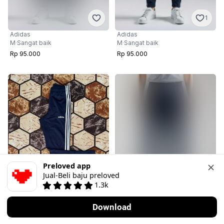
1
Adidas
Adidas
M
·
Sangat baik
M
·
Sangat baik
Rp 95.000
Rp 95.000
Preloved app
Jual-Beli baju preloved
1.3k
1
Download
Nego
Beli
Adidas
Adidas
M
·
Sangat baik
L
·
Sangat baik