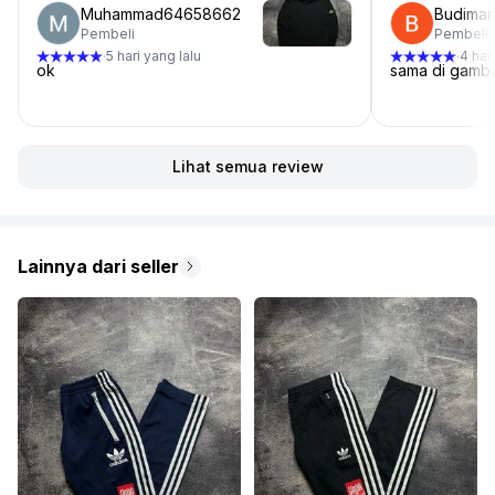
Muhammad64658662
Budiman
Pembeli
Pembeli
5 hari yang lalu
4 har
·
·
ok
sama di gamb
Lihat semua review
Lainnya dari seller