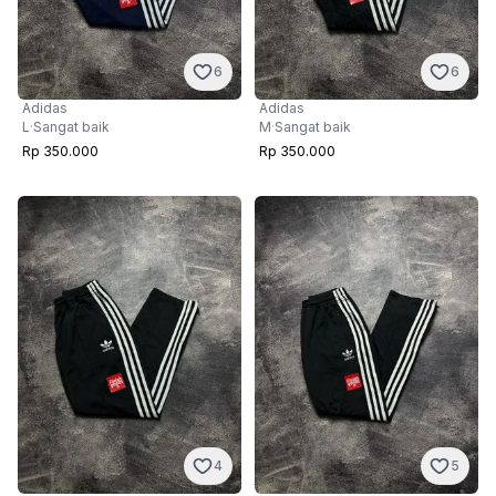
6
6
Adidas
Adidas
L
·
Sangat baik
M
·
Sangat baik
Rp 350.000
Rp 350.000
4
5