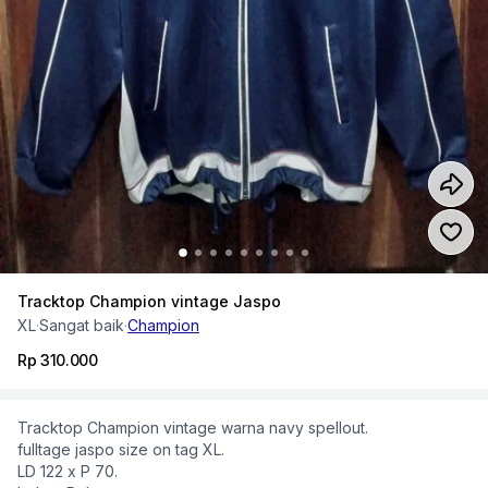
Tracktop Champion vintage Jaspo
XL
·
Sangat baik
·
Champion
Rp 310.000
Tracktop Champion vintage warna navy spellout.
fulltage jaspo size on tag XL.
LD 122 x P 70.