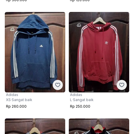
Adidas
Adidas
XS
·
Sangat baik
L
·
Sangat baik
Rp 260.000
Rp 250.000