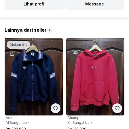
Lihat profil
Message
Lainnya dari seller
Diskon 6%
Adidas
Champion
M
·
Sangat baik
XL
·
Sangat baik
Rp 300.000
Rp 120.000