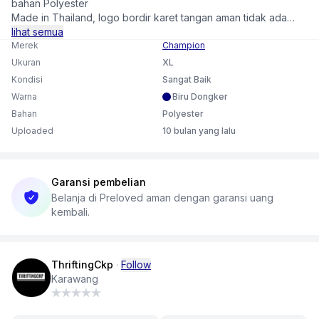
bahan Polyester
Made in Thailand, logo bordir karet tangan aman tidak ada
kikis.
lihat semua
kondisi 90% aman ada tali serut di bawah.
Merek
Champion
kondisi normal.
Ukuran
XL
Kondisi
Sangat Baik
- : tidak ada minus
Warna
Biru Dongker
No return and refund.
Bahan
Polyester
Uploaded
10 bulan yang lalu
Garansi pembelian
Belanja di Preloved aman dengan garansi uang
kembali.
ThriftingCkp
·
Follow
Karawang