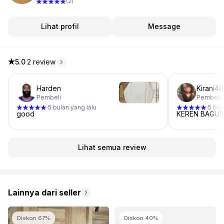
(2)
Lihat profil
Message
5.0
·
2 review
5.0 dari 5 bintang, dari 2 ulasan
Harden
Kirani40
Pembeli
Pembeli
5 bulan yang lalu
5 bul
·
·
good
KEREN BAGUS
Lihat semua review
Lainnya dari seller
Diskon 67%
Diskon 40%