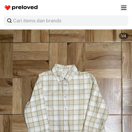
Preloved Indonesia
Buk
1/4