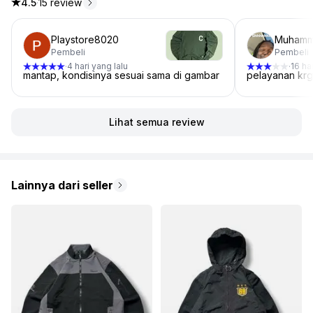
4.5
·
15 review
4.5 dari 5 bintang, dari 15 ulasan
Playstore8020
Muhamm
Pembeli
Pembeli
4 hari yang lalu
16 ha
·
·
mantap, kondisinya sesuai sama di gambar
pelayanan krg
Lihat semua review
Lainnya dari seller