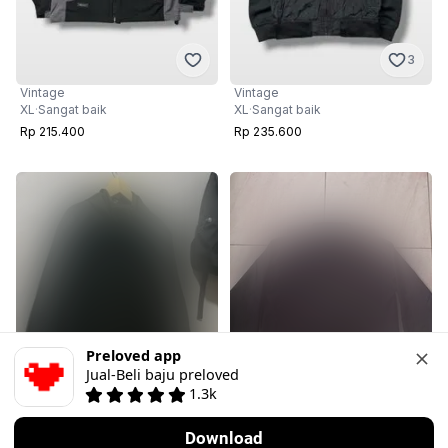
3
Vintage
Vintage
XL
·
Sangat baik
XL
·
Sangat baik
Rp 215.400
Rp 235.600
Preloved app
Jual-Beli baju preloved
1.3k
1
1
Download
Nego
Beli