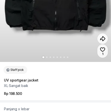
Jumla
1
Staff pick
UV sportgear jacket
XL
·
Sangat baik
Rp 198.500
Panjang x lebar