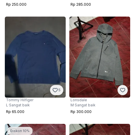
Rp 250.000
Rp 285.000
5
Lonsdale
Tommy Hilfiger
M
·
Sangat baik
L
·
Sangat baik
Rp 300.000
Rp 65.000
Diskon 10%