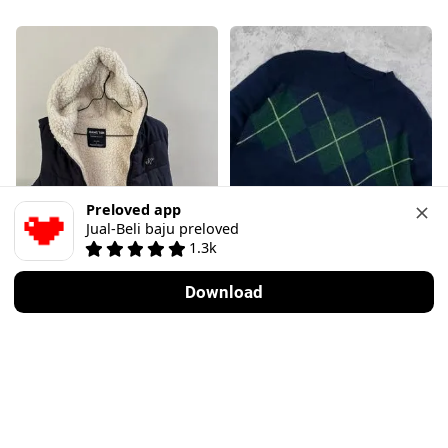
Preloved app
Jual-Beli baju preloved
1.3k
Download
Vintage
Vintage
L
·
Baik
M
·
Sangat baik
Rp 150.000
Rp 140.000