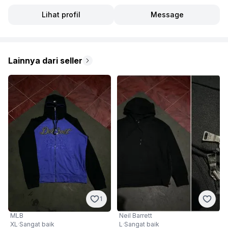
Lihat profil
Message
Lainnya dari seller
1
MLB
Neil Barrett
XL
·
Sangat baik
L
·
Sangat baik