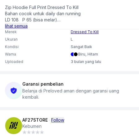
Zip Hoodie Full Print Dressed To Kill
Bahan cocok untuk daily dan running
LD 108 P 65 (bisa melar)
lihat semua
-Art Full Print
Merek
Dressed To Kill
-Warna Pekat Merata
Ukuran
L
Kondisi
Sangat Baik
Minus : Noda samar (cek slide akhir)
Warna
Biru, Hitam
Uploaded
3 bulan yang lalu
PENTING ‼️
*Patokan size dari LD dan P, jangan dari size Tag, Toleransi
size 1- 2CM
*Pengukuran dilakukan tanpa menarik pakaian
Garansi pembelian
*Pastikan Kecocokan dulu sebelum order, agar tidak terjadi
Belanja di Preloved aman dengan garansi uang
retur.
kembali.
*Mungkin bisa terjadi perbedaan warna karena efek dari
kamera & pencahayaan
AF27STORE
·
Follow
Kebumen