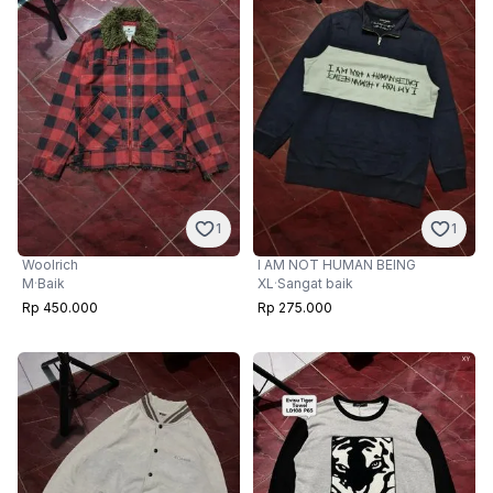
1
1
Woolrich
I AM NOT HUMAN BEING
M
·
Baik
XL
·
Sangat baik
Rp 450.000
Rp 275.000