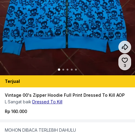
Jumlah
3
Terjual
Vintage 00's Zipper Hoodie Full Print Dressed To Kill AOP
L
·
Sangat baik
·
Dressed To Kill
Rp 160.000
MOHON DIBACA TERLEBIH DAHULU