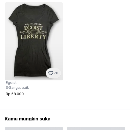
76
Egoist
S
·
Sangat baik
Rp 68.000
Kamu mungkin suka