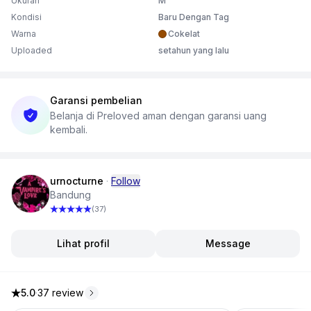
Ukuran
M
Kondisi
Baru Dengan Tag
Warna
Cokelat
Uploaded
setahun yang lalu
Garansi pembelian
Belanja di Preloved aman dengan garansi uang
kembali.
urnocturne
·
Follow
Bandung
(37)
Lihat profil
Message
5.0
·
37 review
5.0 dari 5 bintang, dari 37 ulasan