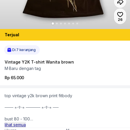
Jumlah
26
Terjual
Di 7 keranjang
Vintage Y2K T-shirt Wanita brown
M
·
Baru dengan tag
Rp 65.000
top vintage y2k brown print fitbody
─── ⋆⋅♱⋅⋆ ───── ⋆⋅♱⋅⋆ ──
bust 80 - 100
length 55
lihat semua