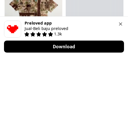
Preloved app
Jual-Beli baju preloved
1.3k
4
Download
Vintage
Vintage
M
·
Sangat baik
S
·
Sangat baik
Rp 139.000
Rp 50.000