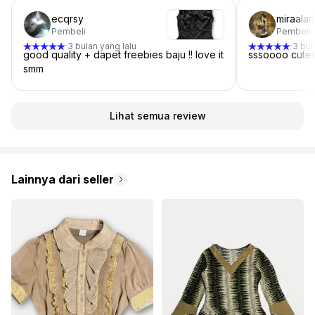
ecqrsy
miraalari
Pembeli
Pembeli
3 bulan yang lalu
3 bul
·
·
good quality + dapet freebies baju !! love it
sssoooo cute
smm
Lihat semua review
Lainnya dari seller