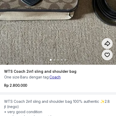
WTS Coach 2in1 sling and shoulder bag
One size
·
Baru dengan tag
·
Coach
Rp 2.800.000
WTS Coach 2in1 sling and shoulder bag 100% authentic ✨2.8
jt (nego)
• very good condition