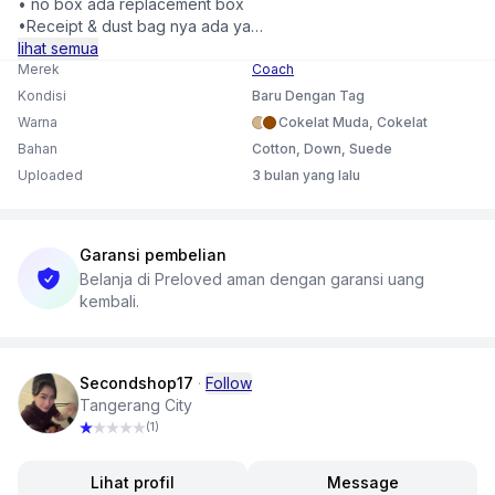
• no box ada replacement box
•Receipt & dust bag nya ada ya
•Pemakain 1-2x aja
lihat semua
Merek
Coach
Kondisi
Baru Dengan Tag
Warna
Cokelat Muda, Cokelat
Bahan
Cotton, Down, Suede
Uploaded
3 bulan yang lalu
Garansi pembelian
Belanja di Preloved aman dengan garansi uang
kembali.
Secondshop17
·
Follow
Tangerang City
(1)
Lihat profil
Message