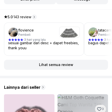
5.0
·
143 review
5.0 dari 5 bintang, dari 143 ulasan
flovience
tatacant
Pembeli
Pembeli
3 hari yang lalu
3 har
·
·
sesuai gambar dan desc + dapet freebies,
bagus dapet bo
thank youu
Lihat semua review
Lainnya dari seller
3