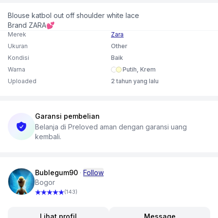
Blouse katbol out off shoulder white lace
Brand ZARA💕
Merek
Zara
Ukuran
Other
Kondisi
Baik
Warna
Putih, Krem
Uploaded
2 tahun yang lalu
Garansi pembelian
Belanja di Preloved aman dengan garansi uang
kembali.
Bublegum90
·
Follow
Bogor
(143)
Lihat profil
Message