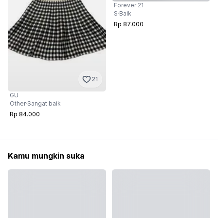
Forever 21
S
·
Baik
Rp 87.000
21
GU
Other
·
Sangat baik
Rp 84.000
Kamu mungkin suka