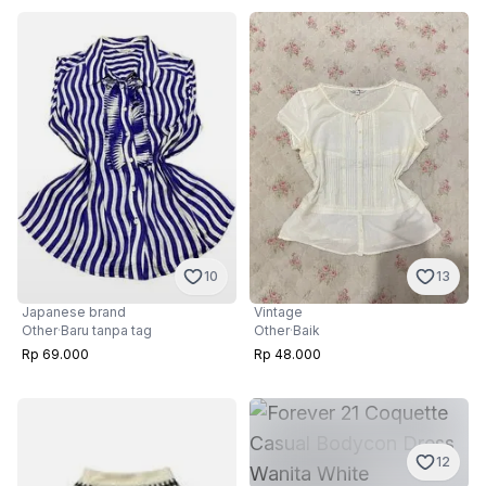
13
10
Vintage
Japanese brand
Other
·
Baik
Other
·
Baru tanpa tag
Rp 48.000
Rp 69.000
12