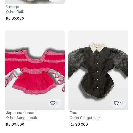
Vintage
Other
·
Baik
Rp 65.000
10
51
Japanese brand
Zara
Other
·
Sangat baik
Other
·
Sangat baik
Rp 69.000
Rp 96.000