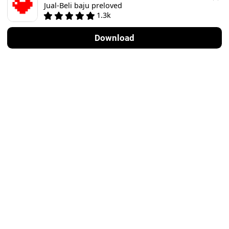
Jual-Beli baju preloved
1.3k
1
Download
Zara
Zara
Sangat baik
Other
·
Memuaskan
Rp 90.000
Rp 65.000
10
4
Zara
Zara