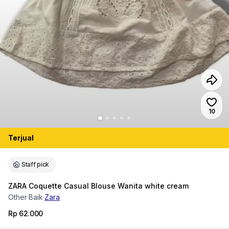
Jumlah
10
Terjual
Staff pick
ZARA Coquette Casual Blouse Wanita white cream
Other
·
Baik
·
Zara
Rp 62.000