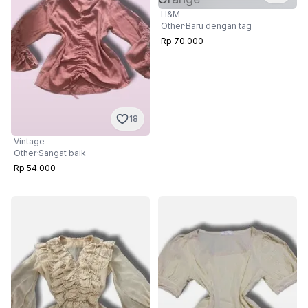
H&M
Other
·
Baru dengan tag
Rp 70.000
18
Vintage
Other
·
Sangat baik
Rp 54.000